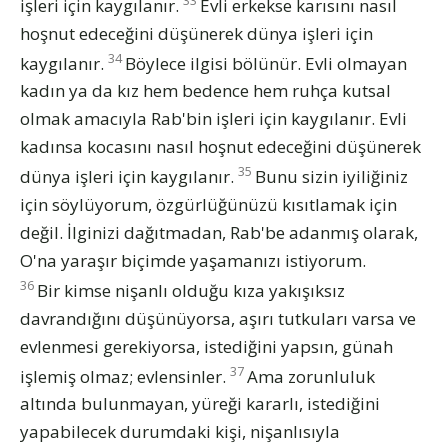
işleri için kaygılanır.
Evli erkekse karısını nasıl
hoşnut edeceğini düşünerek dünya işleri için
34
kaygılanır.
Böylece ilgisi bölünür. Evli olmayan
kadın ya da kız hem bedence hem ruhça kutsal
olmak amacıyla Rab'bin işleri için kaygılanır. Evli
kadınsa kocasını nasıl hoşnut edeceğini düşünerek
35
dünya işleri için kaygılanır.
Bunu sizin iyiliğiniz
için söylüyorum, özgürlüğünüzü kısıtlamak için
değil. İlginizi dağıtmadan, Rab'be adanmış olarak,
O'na yaraşır biçimde yaşamanızı istiyorum.
36
Bir kimse nişanlı olduğu kıza yakışıksız
davrandığını düşünüyorsa, aşırı tutkuları varsa ve
evlenmesi gerekiyorsa, istediğini yapsın, günah
37
işlemiş olmaz; evlensinler.
Ama zorunluluk
altında bulunmayan, yüreği kararlı, istediğini
yapabilecek durumdaki kişi, nişanlısıyla