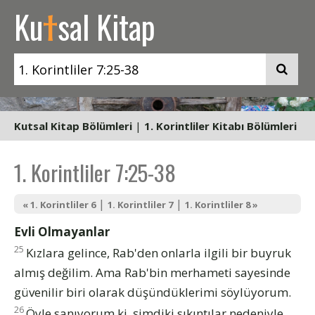
t
Ku
sal Kitap
Kutsal Kitap Bölümleri
|
1. Korintliler Kitabı Bölümleri
1. Korintliler 7:25-38
|
|
« 1. Korintliler 6
1. Korintliler 7
1. Korintliler 8 »
Evli Olmayanlar
25
Kızlara gelince, Rab'den onlarla ilgili bir buyruk
almış değilim. Ama Rab'bin merhameti sayesinde
güvenilir biri olarak düşündüklerimi söylüyorum.
26
Öyle sanıyorum ki, şimdiki sıkıntılar nedeniyle