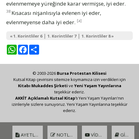
evlenmemeye yüreğinde karar vermişse, iyi eder.
38
Kısacası nişanlısıyla evlenen iyi eder,
[a]
evlenmeyense daha iyi eder.
|
|
« 1. Korintliler 6
1. Korintliler 7
1. Korintliler 8 »
WhatsApp
Facebook
Share
© 2003-2026
Bursa Protestan Kilisesi
Kutsal Kitap çevirisini sitemize koymamıza izin verdikleri için
Kitabı Mukaddes Şirketi
ve
Yeni Yaşam Yayınlarına
teşekkür ederiz.
AKKİT Açıklamalı Kutsal Kitap'ı
Yeni Yaşam Yayınları'nın
izinleriyle sizlere sunuyoruz. Yeni Yaşam Yayınlarına teşekkür
ederiz.
AYETLER
NOTLAR
VIDEO
GIRIŞ