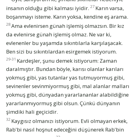
27
insanın olduğu gibi kalması iyidir.
Karın varsa,
boşanmayı isteme. Karın yoksa, kendine eş arama.
28
Ama evlenirsen günah işlemiş olmazsın. Bir kız
da evlenirse günah işlemiş olmaz. Ne var ki,
evlenenler bu yaşamda sıkıntılarla karşılaşacak.
Ben sizi bu sıkıntılardan esirgemek istiyorum.
29-31
Kardeşler, şunu demek istiyorum: Zaman
daralmıştır. Bundan böyle, karısı olanlar karıları
yokmuş gibi, yas tutanlar yas tutmuyormuş gibi,
sevinenler sevinmiyormuş gibi, mal alanlar malları
yokmuş gibi, dünyadan yararlananlar alabildiğine
yararlanmıyormuş gibi olsun. Çünkü dünyanın
şimdiki hali geçicidir.
32
Kaygısız olmanızı istiyorum. Evli olmayan erkek,
Rab'bi nasıl hoşnut edeceğini düşünerek Rab'bin
33