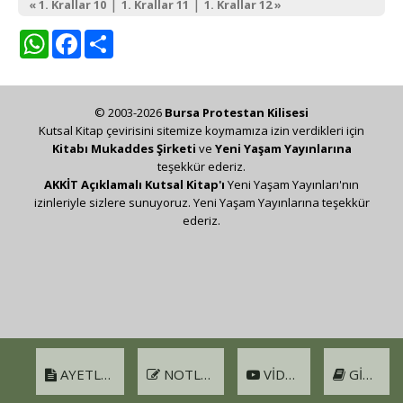
|
|
« 1. Krallar 10
1. Krallar 11
1. Krallar 12 »
WhatsApp
Facebook
Share
© 2003-2026
Bursa Protestan Kilisesi
Kutsal Kitap çevirisini sitemize koymamıza izin verdikleri için
Kitabı Mukaddes Şirketi
ve
Yeni Yaşam Yayınlarına
teşekkür ederiz.
AKKİT Açıklamalı Kutsal Kitap'ı
Yeni Yaşam Yayınları'nın
izinleriyle sizlere sunuyoruz. Yeni Yaşam Yayınlarına teşekkür
ederiz.
AYETLER
NOTLAR
VIDEO
GIRIŞ