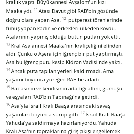
krallık yaptı. Büyükannesi Avşalom'un kızı
11
Maaka'ydı.
Atası Davut gibi RAB'bin gözünde
12
doğru olanı yapan Asa,
putperest törenlerinde
fuhuş yapan kadın ve erkekleri ülkeden kovdu.
Atalarının yapmış olduğu bütün putları yok etti.
13
Kral Asa annesi Maaka'nın kraliçeliğini elinden
aldı. Çünkü o Aşera için iğrenç bir put yaptırmıştı.
Asa bu iğrenç putu kesip Kidron Vadisi'nde yaktı.
14
Ancak puta tapılan yerleri kaldırmadı. Ama
yaşamı boyunca yüreğini RAB'be adadı.
15
Babasının ve kendisinin adadığı altını, gümüşü
ve eşyaları RAB'bin Tapınağı'na getirdi.
16
Asa'yla İsrail Kralı Baaşa arasındaki savaş
17
yaşamları boyunca sürüp gitti.
İsrail Kralı Baaşa
Yahuda'ya saldırmaya hazırlanıyordu. Yahuda
Kralı Asa'nın topraklarına giriş çıkışı engellemek