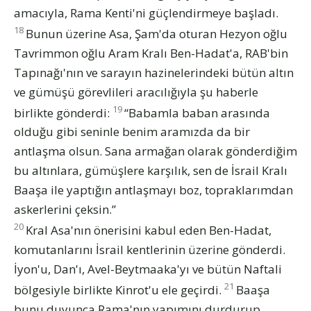
amacıyla, Rama Kenti'ni güçlendirmeye başladı.
18
Bunun üzerine Asa, Şam'da oturan Hezyon oğlu
Tavrimmon oğlu Aram Kralı Ben-Hadat'a, RAB'bin
Tapınağı'nın ve sarayın hazinelerindeki bütün altın
ve gümüşü görevlileri aracılığıyla şu haberle
19
birlikte gönderdi:
“Babamla baban arasında
olduğu gibi seninle benim aramızda da bir
antlaşma olsun. Sana armağan olarak gönderdiğim
bu altınlara, gümüşlere karşılık, sen de İsrail Kralı
Baaşa ile yaptığın antlaşmayı boz, topraklarımdan
askerlerini çeksin.”
20
Kral Asa'nın önerisini kabul eden Ben-Hadat,
komutanlarını İsrail kentlerinin üzerine gönderdi.
İyon'u, Dan'ı, Avel-Beytmaaka'yı ve bütün Naftali
21
bölgesiyle birlikte Kinrot'u ele geçirdi.
Baaşa
bunu duyunca Rama'nın yapımını durdurup