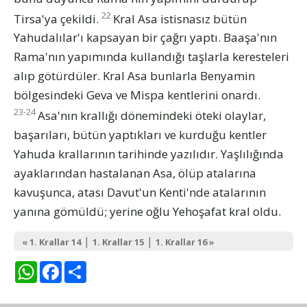
22
Tirsa'ya çekildi.
Kral Asa istisnasız bütün
Yahudalılar'ı kapsayan bir çağrı yaptı. Baaşa'nın
Rama'nın yapımında kullandığı taşlarla keresteleri
alıp götürdüler. Kral Asa bunlarla Benyamin
bölgesindeki Geva ve Mispa kentlerini onardı.
23-24
Asa'nın krallığı dönemindeki öteki olaylar,
başarıları, bütün yaptıkları ve kurduğu kentler
Yahuda krallarının tarihinde yazılıdır. Yaşlılığında
ayaklarından hastalanan Asa, ölüp atalarına
kavuşunca, atası Davut'un Kenti'nde atalarının
yanına gömüldü; yerine oğlu Yehoşafat kral oldu.
|
|
« 1. Krallar 14
1. Krallar 15
1. Krallar 16 »
WhatsApp
Facebook
Share