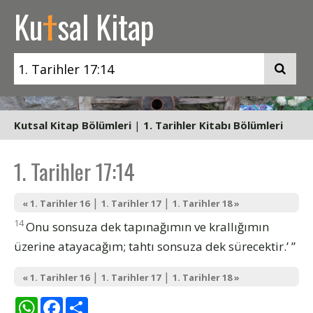
t
Ku
sal Kitap
Kutsal Kitap Bölümleri
|
1. Tarihler Kitabı Bölümleri
1. Tarihler 17:14
|
|
« 1. Tarihler 16
1. Tarihler 17
1. Tarihler 18 »
14
Onu sonsuza dek tapınağımın ve krallığımın
üzerine atayacağım; tahtı sonsuza dek sürecektir.’ ”
|
|
« 1. Tarihler 16
1. Tarihler 17
1. Tarihler 18 »
WhatsApp
Facebook
Share