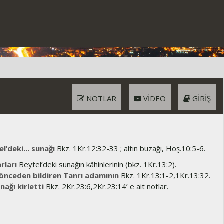
NOTLAR
VIDEO
GIRIŞ
l’deki... sunağı
Bkz.
1Kr.12:32-33
; altın buzağı,
Hoş.10:5-6
.
rları
Beytel’deki sunağın kâhinlerinin (bkz.
1Kr.13:2
).
 önceden bildiren Tanrı adamının
Bkz.
1Kr.13:1-2
,
1Kr.13:32
.
ağı kirletti
Bkz.
2Kr.23:6
,
2Kr.23:14
’ e ait notlar.