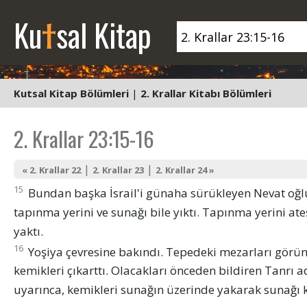
t
Ku
sal Kitap
Kutsal Kitap Bölümleri
|
2. Krallar Kitabı Bölümleri
2. Krallar 23:15-16
|
|
« 2. Krallar 22
2. Krallar 23
2. Krallar 24 »
15
Bundan başka İsrail'i günaha sürükleyen Nevat oğlu
tapınma yerini ve sunağı bile yıktı. Tapınma yerini at
yaktı.
16
Yoşiya çevresine bakındı. Tepedeki mezarları görü
kemikleri çıkarttı. Olacakları önceden bildiren Tanrı 
uyarınca, kemikleri sunağın üzerinde yakarak sunağı ki