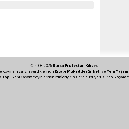
© 2003-2026
Bursa Protestan Kilisesi
ze koymamıza izin verdikleri için
Kitabı Mukaddes Şirketi
ve
Yeni Yaşam 
Kitap'ı
Yeni Yaşam Yayınları'nın izinleriyle sizlere sunuyoruz. Yeni Yaşam Y