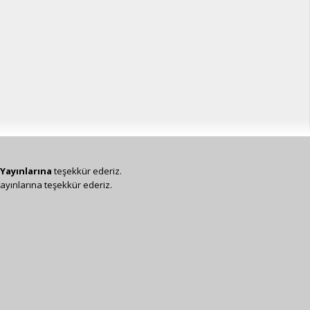
Yayınlarına
teşekkür ederiz.
ayınlarına teşekkür ederiz.