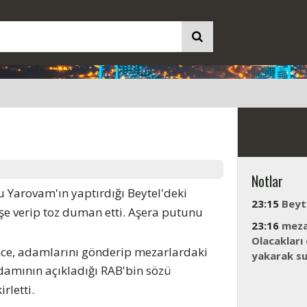
Notlar
 Yarovam'ın yaptırdığı Beytel'deki
23:15
Beyte
eşe verip toz duman etti. Aşera putunu
23:16
meza
Olacakları
nce, adamlarını gönderip mezarlardaki
yakarak sun
adamının açıkladığı RAB'bin sözü
rletti.