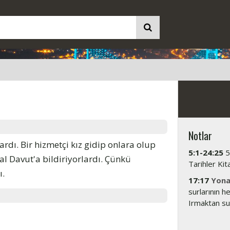
Notlar
rdı. Bir hizmetçi kız gidip onlara olup
5:1-24:25
5
al Davut'a bildiriyorlardı. Çünkü
Tarihler Kita
ı.
17:17
Yona
surlarının h
Irmaktan su