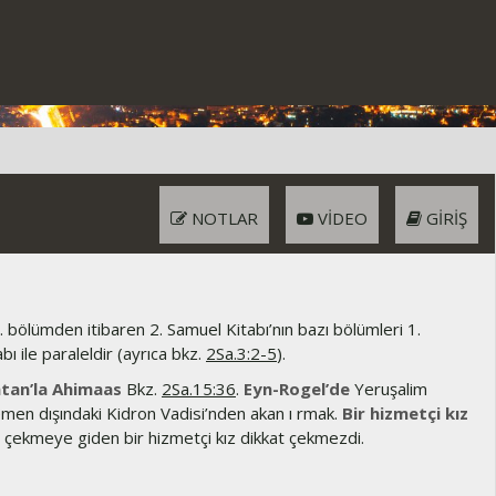
NOTLAR
VIDEO
GIRIŞ
. bölümden itibaren 2. Samuel Kitabı’nın bazı bölümleri 1.
bı ile paraleldir (ayrıca bkz.
2Sa.3:2-5
).
tan’la Ahimaas
Bkz.
2Sa.15:36
.
Eyn-Rogel’de
Yeruşalim
emen dışındaki Kidron Vadisi’nden akan ı rmak.
Bir hizmetçi kız
 çekmeye giden bir hizmetçi kız dikkat çekmezdi.