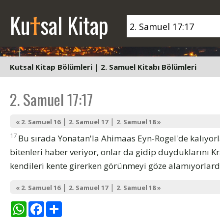
t
Ku
sal Kitap
Kutsal Kitap Bölümleri
|
2. Samuel Kitabı Bölümleri
2. Samuel 17:17
|
|
« 2. Samuel 16
2. Samuel 17
2. Samuel 18 »
17
Bu sırada Yonatan'la Ahimaas Eyn-Rogel'de kalıyorla
bitenleri haber veriyor, onlar da gidip duyduklarını Kr
kendileri kente girerken görünmeyi göze alamıyorlard
|
|
« 2. Samuel 16
2. Samuel 17
2. Samuel 18 »
WhatsApp
Facebook
Share