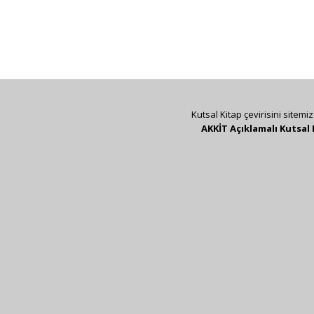
Kutsal Kitap çevirisini sitemi
AKKİT Açıklamalı Kutsal 