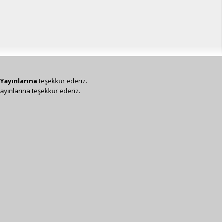
Yayınlarına
teşekkür ederiz.
ayınlarına teşekkür ederiz.