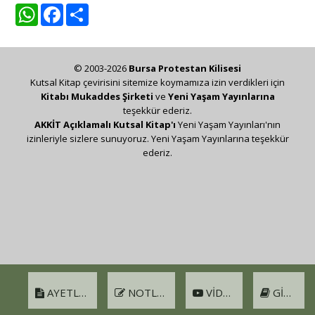
WhatsApp
Facebook
Share
© 2003-2026
Bursa Protestan Kilisesi
Kutsal Kitap çevirisini sitemize koymamıza izin verdikleri için
Kitabı Mukaddes Şirketi
ve
Yeni Yaşam Yayınlarına
teşekkür ederiz.
AKKİT Açıklamalı Kutsal Kitap'ı
Yeni Yaşam Yayınları'nın
izinleriyle sizlere sunuyoruz. Yeni Yaşam Yayınlarına teşekkür
ederiz.
AYETLER
NOTLAR
VIDEO
GIRIŞ