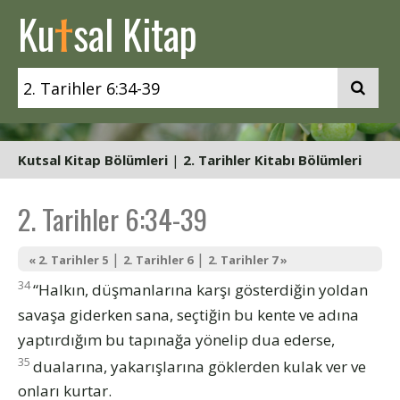
t
Ku
sal Kitap
Kutsal Kitap Bölümleri
|
2. Tarihler Kitabı Bölümleri
2. Tarihler 6:34-39
|
|
« 2. Tarihler 5
2. Tarihler 6
2. Tarihler 7 »
34
“Halkın, düşmanlarına karşı gösterdiğin yoldan
savaşa giderken sana, seçtiğin bu kente ve adına
yaptırdığım bu tapınağa yönelip dua ederse,
35
dualarına, yakarışlarına göklerden kulak ver ve
onları kurtar.