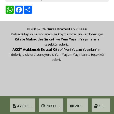
WhatsApp
Facebook
Share
© 2003-2026
Bursa Protestan Kilisesi
Kutsal Kitap çevirisini sitemize koymamıza izin verdikleri için
Kitabı Mukaddes Şirketi
ve
Yeni Yaşam Yayınlarına
teşekkür ederiz.
AKKİT Açıklamalı Kutsal Kitap'ı
Yeni Yaşam Yayınları'nın
izinleriyle sizlere sunuyoruz. Yeni Yaşam Yayınlarına teşekkür
ederiz.
AYETLER
NOTLAR
VIDEO
GIRIŞ