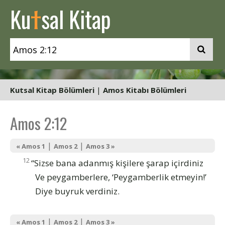
t
Ku
sal Kitap
Kutsal Kitap Bölümleri
|
Amos Kitabı Bölümleri
Amos 2:12
|
|
« Amos 1
Amos 2
Amos 3 »
12
“Sizse bana adanmış kişilere şarap içirdiniz
Ve peygamberlere, ‘Peygamberlik etmeyin!’
Diye buyruk verdiniz.
|
|
« Amos 1
Amos 2
Amos 3 »