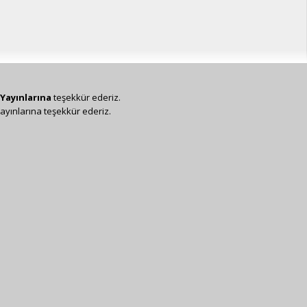
Yayınlarına
teşekkür ederiz.
ayınlarına teşekkür ederiz.