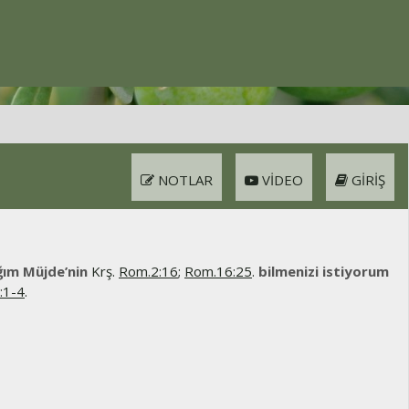
NOTLAR
VIDEO
GIRIŞ
ğım Müjde’nin
Krş.
Rom.2:16
;
Rom.16:25
.
bilmenizi istiyorum
:1-4
.