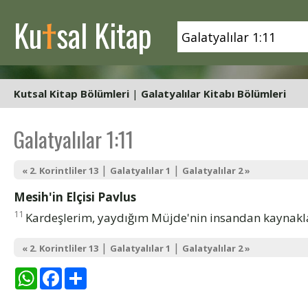
t
Ku
sal Kitap
Kutsal Kitap Bölümleri
|
Galatyalılar Kitabı Bölümleri
Galatyalılar 1:11
|
|
« 2. Korintliler 13
Galatyalılar 1
Galatyalılar 2 »
Mesih'in Elçisi Pavlus
11
Kardeşlerim, yaydığım Müjde'nin insandan kaynakla
|
|
« 2. Korintliler 13
Galatyalılar 1
Galatyalılar 2 »
WhatsApp
Facebook
Share