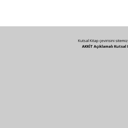
Kutsal Kitap çevirisini sitemi
AKKİT Açıklamalı Kutsal 