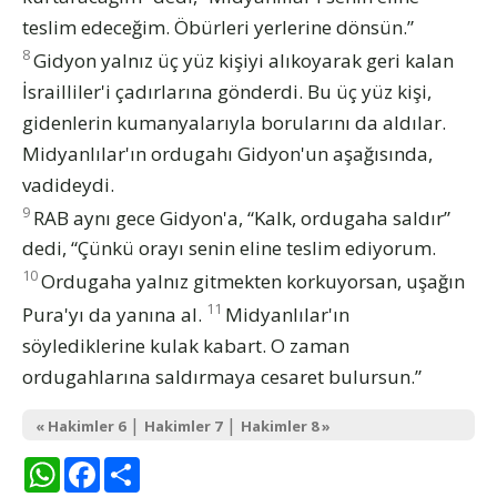
teslim edeceğim. Öbürleri yerlerine dönsün.”
8
Gidyon yalnız üç yüz kişiyi alıkoyarak geri kalan
İsrailliler'i çadırlarına gönderdi. Bu üç yüz kişi,
gidenlerin kumanyalarıyla borularını da aldılar.
Midyanlılar'ın ordugahı Gidyon'un aşağısında,
vadideydi.
9
RAB aynı gece Gidyon'a, “Kalk, ordugaha saldır”
dedi, “Çünkü orayı senin eline teslim ediyorum.
10
Ordugaha yalnız gitmekten korkuyorsan, uşağın
11
Pura'yı da yanına al.
Midyanlılar'ın
söylediklerine kulak kabart. O zaman
ordugahlarına saldırmaya cesaret bulursun.”
|
|
« Hakimler 6
Hakimler 7
Hakimler 8 »
WhatsApp
Facebook
Share