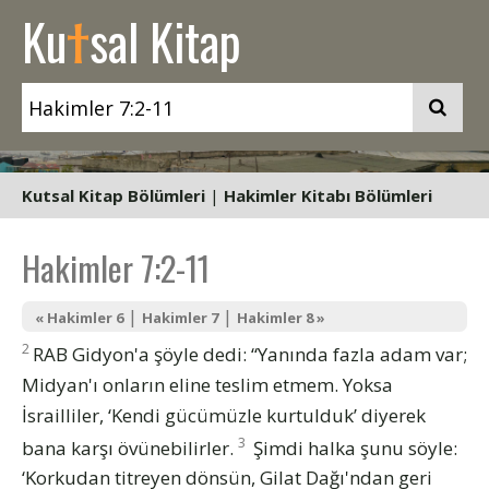
t
Ku
sal Kitap
Kutsal Kitap Bölümleri
|
Hakimler Kitabı Bölümleri
Hakimler 7:2-11
|
|
« Hakimler 6
Hakimler 7
Hakimler 8 »
2
RAB Gidyon'a şöyle dedi: “Yanında fazla adam var;
Midyan'ı onların eline teslim etmem. Yoksa
İsrailliler, ‘Kendi gücümüzle kurtulduk’ diyerek
3
bana karşı övünebilirler.
Şimdi halka şunu söyle:
‘Korkudan titreyen dönsün, Gilat Dağı'ndan geri