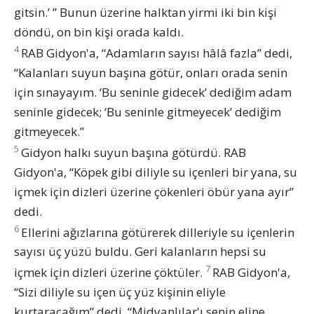
gitsin.’ ” Bunun üzerine halktan yirmi iki bin kişi
döndü, on bin kişi orada kaldı.
4
RAB Gidyon'a, “Adamların sayısı hâlâ fazla” dedi,
“Kalanları suyun başına götür, onları orada senin
için sınayayım. ‘Bu seninle gidecek’ dediğim adam
seninle gidecek; ‘Bu seninle gitmeyecek’ dediğim
gitmeyecek.”
5
Gidyon halkı suyun başına götürdü. RAB
Gidyon'a, “Köpek gibi diliyle su içenleri bir yana, su
içmek için dizleri üzerine çökenleri öbür yana ayır”
dedi.
6
Ellerini ağızlarına götürerek dilleriyle su içenlerin
sayısı üç yüzü buldu. Geri kalanların hepsi su
7
içmek için dizleri üzerine çöktüler.
RAB Gidyon'a,
“Sizi diliyle su içen üç yüz kişinin eliyle
kurtaracağım” dedi, “Midyanlılar'ı senin eline