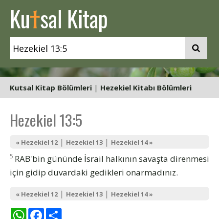
t
Ku
sal Kitap
Kutsal Kitap Bölümleri
|
Hezekiel Kitabı Bölümleri
Hezekiel 13:5
|
|
« Hezekiel 12
Hezekiel 13
Hezekiel 14 »
5
RAB'bin gününde İsrail halkının savaşta direnmesi
için gidip duvardaki gedikleri onarmadınız.
|
|
« Hezekiel 12
Hezekiel 13
Hezekiel 14 »
WhatsApp
Facebook
Share