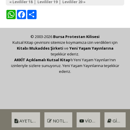
|
|
« Levililer 18
Levililer 19
Levililer 20 »
WhatsApp
Facebook
Share
© 2003-2026
Bursa Protestan Kilisesi
Kutsal Kitap çevirisini sitemize koymamıza izin verdikleri için
Kitabı Mukaddes Şirketi
ve
Yeni Yaşam Yayınlarına
teşekkür ederiz.
AKKİT Açıklamalı Kutsal Kitap'ı
Yeni Yaşam Yayınları'nın
izinleriyle sizlere sunuyoruz. Yeni Yaşam Yayınlarına teşekkür
ederiz.
AYETLER
NOTLAR
VIDEO
GIRIŞ