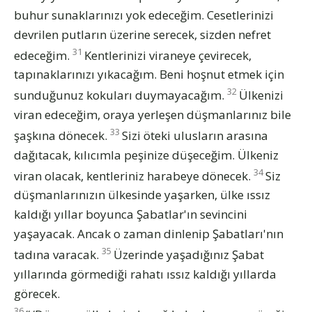
buhur sunaklarınızı yok edeceğim. Cesetlerinizi
devrilen putların üzerine serecek, sizden nefret
31
edeceğim.
Kentlerinizi viraneye çevirecek,
tapınaklarınızı yıkacağım. Beni hoşnut etmek için
32
sunduğunuz kokuları duymayacağım.
Ülkenizi
viran edeceğim, oraya yerleşen düşmanlarınız bile
33
şaşkına dönecek.
Sizi öteki ulusların arasına
dağıtacak, kılıcımla peşinize düşeceğim. Ülkeniz
34
viran olacak, kentleriniz harabeye dönecek.
Siz
düşmanlarınızın ülkesinde yaşarken, ülke ıssız
kaldığı yıllar boyunca Şabatlar'ın sevincini
yaşayacak. Ancak o zaman dinlenip Şabatları'nın
35
tadına varacak.
Üzerinde yaşadığınız Şabat
yıllarında görmediği rahatı ıssız kaldığı yıllarda
görecek.
36