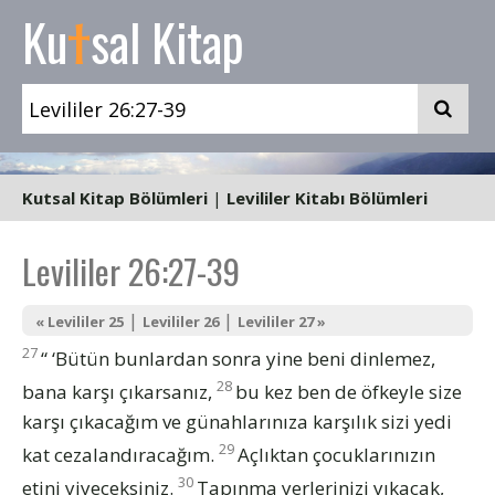
t
Ku
sal Kitap
Kutsal Kitap Bölümleri
|
Levililer Kitabı Bölümleri
Levililer 26:27-39
|
|
« Levililer 25
Levililer 26
Levililer 27 »
27
“ ‘Bütün bunlardan sonra yine beni dinlemez,
28
bana karşı çıkarsanız,
bu kez ben de öfkeyle size
karşı çıkacağım ve günahlarınıza karşılık sizi yedi
29
kat cezalandıracağım.
Açlıktan çocuklarınızın
30
etini yiyeceksiniz.
Tapınma yerlerinizi yıkacak,