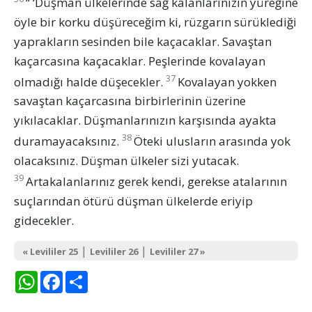
“ ‘Düşman ülkelerinde sağ kalanlarınızın yüreğine
öyle bir korku düşüreceğim ki, rüzgarın sürüklediği
yaprakların sesinden bile kaçacaklar. Savaştan
kaçarcasına kaçacaklar. Peşlerinde kovalayan
37
olmadığı halde düşecekler.
Kovalayan yokken
savaştan kaçarcasına birbirlerinin üzerine
yıkılacaklar. Düşmanlarınızın karşısında ayakta
38
duramayacaksınız.
Öteki ulusların arasında yok
olacaksınız. Düşman ülkeler sizi yutacak.
39
Artakalanlarınız gerek kendi, gerekse atalarının
suçlarından ötürü düşman ülkelerde eriyip
gidecekler.
|
|
« Levililer 25
Levililer 26
Levililer 27 »
WhatsApp
Facebook
Share