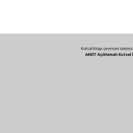
Kutsal Kitap çevirisini sitemi
AKKİT Açıklamalı Kutsal 