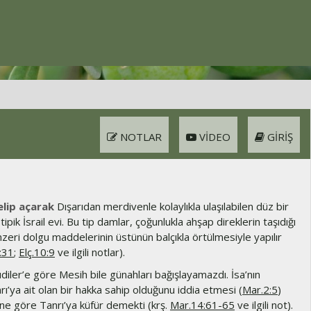
NOTLAR
VIDEO
GIRIŞ
lip açarak
Dışarıdan merdivenle kolaylıkla ulaşılabilen düz bir
ipik İsrail evi. Bu tip damlar, çoğunlukla ahşap direklerin taşıdığı
zeri dolgu maddelerinin üstünün balçıkla örtülmesiyle yapılır
:31
;
Elç.10:9
ve ilgili notlar).
iler’e göre Mesih bile günahları bağışlayamazdı. İsa’nın
rı’ya ait olan bir hakka sahip olduğunu iddia etmesi (
Mar.2:5
)
rine göre Tanrı’ya küfür demekti (krş.
Mar.14:61-65
ve ilgili not).