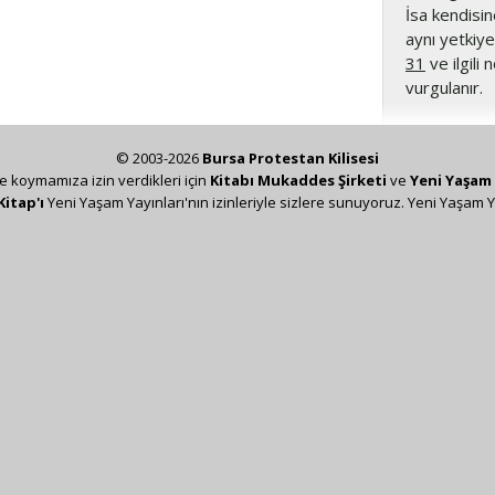
İsa kendisin
aynı yetkiy
31
ve ilgili 
vurgulanır.
© 2003-2026
Bursa Protestan Kilisesi
ze koymamıza izin verdikleri için
Kitabı Mukaddes Şirketi
ve
Yeni Yaşam 
Kitap'ı
Yeni Yaşam Yayınları'nın izinleriyle sizlere sunuyoruz. Yeni Yaşam Y