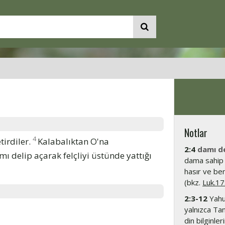
Notlar
4
tirdiler.
Kalabalıktan O'na
2:4
damı de
ı delip açarak felçliyi üstünde yattığı
dama sahip t
hasır ve ben
(bkz.
Luk.17
2:3-12
Yahud
yalnızca Tan
din bilginle