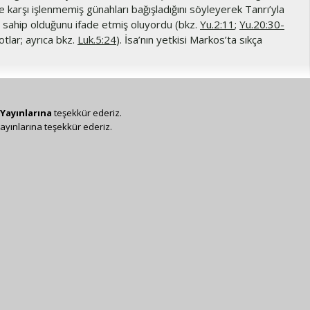
e karşı işlenmemiş günahları bağışladığını söyleyerek Tanrı’yla
e sahip olduğunu ifade etmiş oluyordu (bkz.
Yu.2:11
;
Yu.20:30-
notlar; ayrıca bkz.
Luk.5:24
). İsa’nın yetkisi Markos’ta sıkça
Yayınlarına
teşekkür ederiz.
ayınlarına teşekkür ederiz.