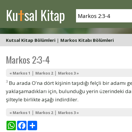
t
Ku
sal Kitap
Kutsal Kitap Bölümleri
|
Markos Kitabı Bölümleri
Markos 2:3-4
|
|
« Markos 1
Markos 2
Markos 3 »
3
Bu arada O'na dört kişinin taşıdığı felçli bir adamı ge
yaklaşamadıkları için, bulunduğu yerin üzerindeki dam
şilteyle birlikte aşağı indirdiler.
|
|
« Markos 1
Markos 2
Markos 3 »
WhatsApp
Facebook
Share