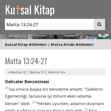
t
Ku
sal Kitap
Kutsal Kitap Bölümleri
|
Matta Kitabı Bölümleri
Matta 13:24-27
|
|
« Matta 12
Matta 13
Matta 14 »
Deliceler Benzetmesi
24
İsa onlara başka bir benzetme anlattı: “Göklerin
Egemenliği, tarlasına iyi tohum eken adama
25
benzer” dedi.
“Herkes uyurken, adamın düşmanı
26
geldi, buğdayın arasına delice ekip gitti.
Ekin