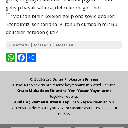
gelişip başak salınca, deliceler de göründü.
27
“Mal sahibinin köleleri gelip ona şöyle dediler:
‘Efendimiz, sen tarlana iyi tohum ekmedin mi? Bu
deliceler nereden çıktı?’
|
|
« Matta 12
Matta 13
Matta 14 »
WhatsApp
Facebook
Share
© 2003-2026
Bursa Protestan Kilisesi
Kutsal Kitap çevirisini sitemize koymamıza izin verdikleri için
Kitabı Mukaddes Şirketi
ve
Yeni Yaşam Yayınlarına
teşekkür ederiz.
AKKİT Açıklamalı Kutsal Kitap'ı
Yeni Yaşam Yayınları'nın
izinleriyle sizlere sunuyoruz. Yeni Yaşam Yayınlarına teşekkür
ederiz.