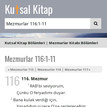
t
Ku
sal Kitap
Kutsal Kitap Bölümleri
|
Mezmurlar Kitabı Bölümleri
Mezmurlar 116:1-11
|
|
« Mezmurlar 115
Mezmurlar 116
Mezmurlar 117 »
116
116. Mezmur
1
RAB'bi seviyorum,
Çünkü O feryadımı duyar.
2
Bana kulak verdiği için,
Yaşadığım sürece O'na sesleneceğim.