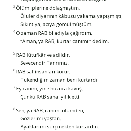
3
Ölüm iplerine dolaşmıştım,
Ölüler diyarının kâbusu yakama yapışmıştı,
Sıkıntıya, acıya gömülmüştüm.
4
O zaman RAB'bi adıyla çağırdım,
“Aman, ya RAB, kurtar canımı!” dedim.
5
RAB lütufkâr ve adildir,
Sevecendir Tanrımız.
6
RAB saf insanları korur,
Tükendiğim zaman beni kurtardı.
7
Ey canım, yine huzura kavuş,
Çünkü RAB sana iyilik etti.
8
Sen, ya RAB, canımı ölümden,
Gözlerimi yaştan,
Ayaklarımı sürçmekten kurtardın.