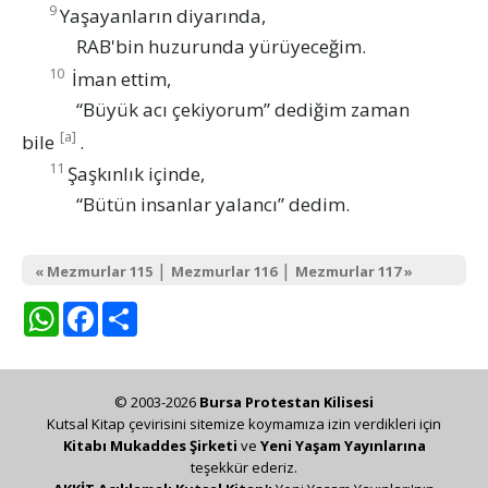
9
Yaşayanların diyarında,
RAB'bin huzurunda yürüyeceğim.
10
İman ettim,
“Büyük acı çekiyorum” dediğim zaman
[a]
bile
.
11
Şaşkınlık içinde,
“Bütün insanlar yalancı” dedim.
|
|
« Mezmurlar 115
Mezmurlar 116
Mezmurlar 117 »
WhatsApp
Facebook
Share
© 2003-2026
Bursa Protestan Kilisesi
Kutsal Kitap çevirisini sitemize koymamıza izin verdikleri için
Kitabı Mukaddes Şirketi
ve
Yeni Yaşam Yayınlarına
teşekkür ederiz.