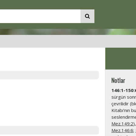
Notlar
146:1-150:
sürgün sonra
çevrilidir (
Kitabı’nın 
seslendirmek
Mez.149:2
)
Mez.146:6
;