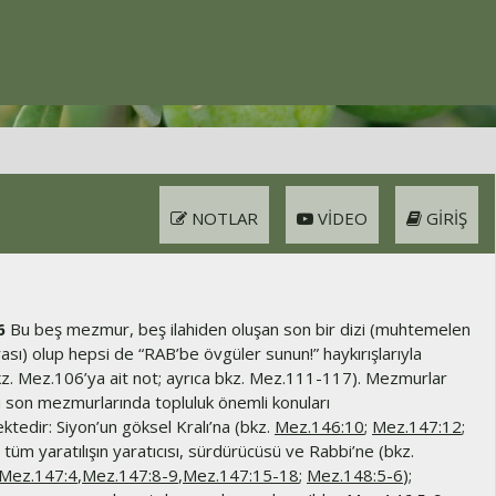
NOTLAR
VIDEO
GIRIŞ
6
Bu beş mezmur, beş ilahiden oluşan son bir dizi (muhtemelen
sı) olup hepsi de “RAB’be övgüler sunun!” haykırışlarıyla
bkz. Mez.106’ya ait not; ayrıca bkz. Mez.111-117). Mezmurlar
bu son mezmurlarında topluluk önemli konuları
tedir: Siyon’un göksel Kralı’na (bkz.
Mez.146:10
;
Mez.147:12
;
, tüm yaratılışın yaratıcısı, sürdürücüsü ve Rabbi’ne (bkz.
Mez.147:4
,
Mez.147:8-9
,
Mez.147:15-18
;
Mez.148:5-6
);