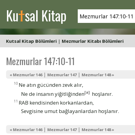
t
Ku
sal Kitap
Kutsal Kitap Bölümleri
|
Mezmurlar Kitabı Bölümleri
Mezmurlar 147:10-11
|
|
« Mezmurlar 146
Mezmurlar 147
Mezmurlar 148 »
10
Ne atın gücünden zevk alır,
[a]
Ne de insanın yiğitliğinden
hoşlanır.
11
RAB kendisinden korkanlardan,
Sevgisine umut bağlayanlardan hoşlanır.
|
|
« Mezmurlar 146
Mezmurlar 147
Mezmurlar 148 »