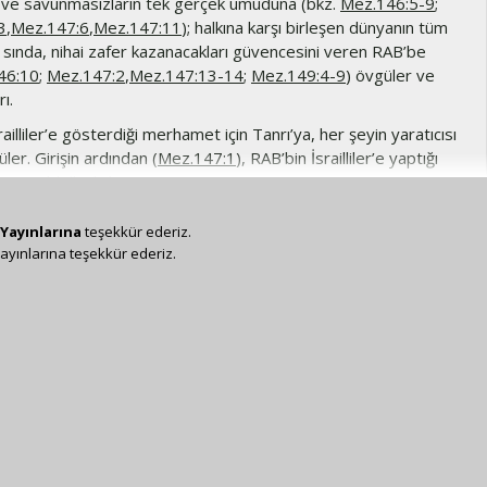
 ve savunmasızların tek gerçek umuduna (bkz.
Mez.146:5-9
;
3
,
Mez.147:6
,
Mez.147:11
); halkına karşı birleşen dünyanın tüm
ı sında, nihai zafer kazanacakları güvencesini veren RAB’be
46:10
;
Mez.147:2
,
Mez.147:13-14
;
Mez.149:4-9
) övgüler ve
ı.
railliler’e gösterdiği merhamet için Tanrı’ya, her şeyin yaratıcısı
er. Girişin ardından (
Mez.147:1
), RAB’bin İsrailliler’e yaptığı
erin övüldüğü iki beyit (
Mez.147:2-3
,
Mez.147:19-20
) ana metni
en, ortada yer alan beyit (
Mez.147:10-11
), RAB’bin, yaratılan
e RAB’be güvenenlerden aldığı zevki vurgular (bkz.
Mez.6:6
’ya
Yayınlarına
teşekkür ederiz.
alarda yer alan ayetlerde (
Mez.147:4-9
,
Mez.147:12-18
),
ayınlarına teşekkür ederiz.
ptıkları ve yolları daha geniş bir bağlamda ele alınır (bkz.
’ye ait not).
kz. Mez.147’ye ait not. Tanrı, insanların O’ndan başka herhangi
venmesinden hoşnut olmaz (krş.
Mez.146:3-9
ve ilgili notlar).
kanlardan
Bkz.
Mez.34:8-14
ve ilgili not.
Sevgisine
Bkz.
it not.