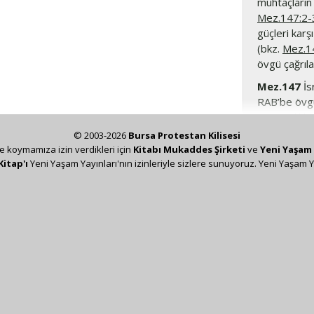
muhtaçların
Mez.147:2-
güçleri karş
(bkz.
Mez.1
övgü çağrılar
Mez.147
İs
RAB’be övgül
eşsiz iyilikl
çerçevelerk
© 2003-2026
Bursa Protestan Kilisesi
insan yerin
ze koymamıza izin verdikleri için
Kitabı Mukaddes Şirketi
ve
Yeni Yaşam 
ait not). Ar
Kitap'ı
Yeni Yaşam Yayınları'nın izinleriyle sizlere sunuyoruz. Yeni Yaşam Y
Tanrı’nın ya
Mez.146-150
147:10-11
B
bir şeye gü
147:11
kor
Mez.6:4
’e a