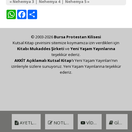
|
|
« Nehemya 3
Nehemya 4
Nehemya 5 »
WhatsApp
Facebook
Share
© 2003-2026
Bursa Protestan Kilisesi
Kutsal Kitap çevirisini sitemize koymamıza izin verdikleri için
Kitabı Mukaddes Şirketi
ve
Yeni Yaşam Yayınlarına
teşekkür ederiz.
AKKİT Açıklamalı Kutsal Kitap'ı
Yeni Yaşam Yayınları'nın
izinleriyle sizlere sunuyoruz. Yeni Yaşam Yayınlarına teşekkür
ederiz.
AYETLER
NOTLAR
VIDEO
GIRIŞ