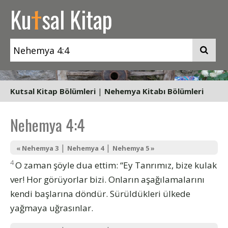
t
Ku
sal Kitap
Kutsal Kitap Bölümleri
|
Nehemya Kitabı Bölümleri
Nehemya 4:4
|
|
« Nehemya 3
Nehemya 4
Nehemya 5 »
4
O zaman şöyle dua ettim: “Ey Tanrımız, bize kulak
ver! Hor görüyorlar bizi. Onların aşağılamalarını
kendi başlarına döndür. Sürüldükleri ülkede
yağmaya uğrasınlar.