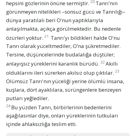
20
hepsini gözlerinin önüne sermiştir.
Tanrı'nın
görünmeyen nitelikleri –sonsuz gücü ve Tanrılığı–
dünya yaratılalı beri O'nun yaptıklarıyla
anlaşılmakta, açıkça görülmektedir. Bu nedenle
21
özürleri yoktur.
Tanrı'yı bildikleri halde O'nu
Tanrı olarak yüceltmediler, O'na şükretmediler.
Tersine, düşüncelerinde budalalığa düştüler;
22
anlayışsız yüreklerini karanlık bürüdü.
Akıllı
23
olduklarını ileri sürerken akılsız olup çıktılar.
Ölümsüz Tanrı'nın yüceliği yerine ölümlü insana,
kuşlara, dört ayaklılara, sürüngenlere benzeyen
putları yeğlediler.
24
Bu yüzden Tanrı, birbirlerinin bedenlerini
aşağılasınlar diye, onları yüreklerinin tutkuları
içinde ahlaksızlığa teslim etti.