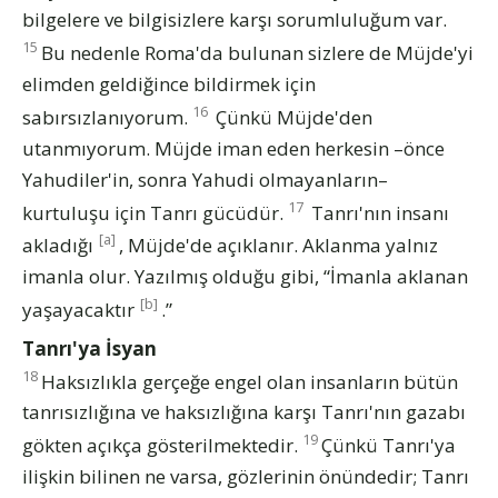
bilgelere ve bilgisizlere karşı sorumluluğum var.
15
Bu nedenle Roma'da bulunan sizlere de Müjde'yi
elimden geldiğince bildirmek için
16
sabırsızlanıyorum.
Çünkü Müjde'den
utanmıyorum. Müjde iman eden herkesin –önce
Yahudiler'in, sonra Yahudi olmayanların–
17
kurtuluşu için Tanrı gücüdür.
Tanrı'nın insanı
[a]
akladığı
, Müjde'de açıklanır. Aklanma yalnız
imanla olur. Yazılmış olduğu gibi, “İmanla aklanan
[b]
yaşayacaktır
.”
Tanrı'ya İsyan
18
Haksızlıkla gerçeğe engel olan insanların bütün
tanrısızlığına ve haksızlığına karşı Tanrı'nın gazabı
19
gökten açıkça gösterilmektedir.
Çünkü Tanrı'ya
ilişkin bilinen ne varsa, gözlerinin önündedir; Tanrı