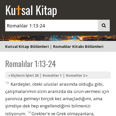
t
Ku
sal Kitap
Kutsal Kitap Bölümleri
|
Romalılar Kitabı Bölümleri
Romalılar 1:13-24
|
|
« Elçilerin İşleri 28
Romalılar 1
Romalılar 2 »
13
Kardeşler, öteki uluslar arasında olduğu gibi,
çalışmalarımın sizin aranızda da ürün vermesi için
yanınıza gelmeyi birçok kez amaçladığımı, ama
şimdiye dek hep engellendiğimi bilmenizi
14
istiyorum.
Grekler'e ve Grek olmayanlara,