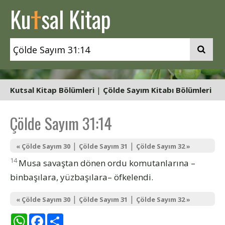
t
Ku
sal Kitap
Kutsal Kitap Bölümleri
|
Çölde Sayım Kitabı Bölümleri
Çölde Sayım 31:14
|
|
« Çölde Sayım 30
Çölde Sayım 31
Çölde Sayım 32 »
14
Musa savaştan dönen ordu komutanlarına –
binbaşılara, yüzbaşılara– öfkelendi.
|
|
« Çölde Sayım 30
Çölde Sayım 31
Çölde Sayım 32 »
WhatsApp
Facebook
Share