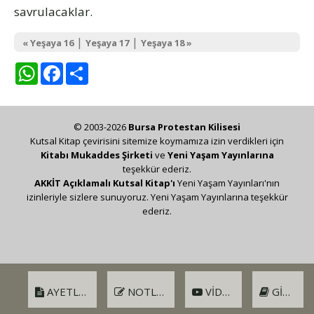
savrulacaklar.
|
|
« Yeşaya 16
Yeşaya 17
Yeşaya 18 »
WhatsApp
Facebook
Share
© 2003-2026
Bursa Protestan Kilisesi
Kutsal Kitap çevirisini sitemize koymamıza izin verdikleri için
Kitabı Mukaddes Şirketi
ve
Yeni Yaşam Yayınlarına
teşekkür ederiz.
AKKİT Açıklamalı Kutsal Kitap'ı
Yeni Yaşam Yayınları'nın
izinleriyle sizlere sunuyoruz. Yeni Yaşam Yayınlarına teşekkür
ederiz.
AYETLER
NOTLAR
VIDEO
GIRIŞ