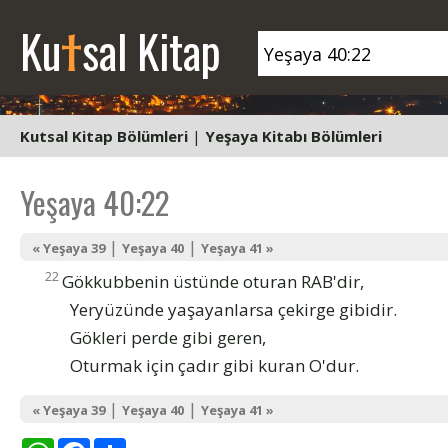
t
Ku
sal Kitap
Kutsal Kitap Bölümleri
|
Yeşaya Kitabı Bölümleri
Yeşaya 40:22
|
|
« Yeşaya 39
Yeşaya 40
Yeşaya 41 »
22
Gökkubbenin üstünde oturan RAB'dir,
Yeryüzünde yaşayanlarsa çekirge gibidir.
Gökleri perde gibi geren,
Oturmak için çadır gibi kuran O'dur.
|
|
« Yeşaya 39
Yeşaya 40
Yeşaya 41 »
WhatsApp
Facebook
Share