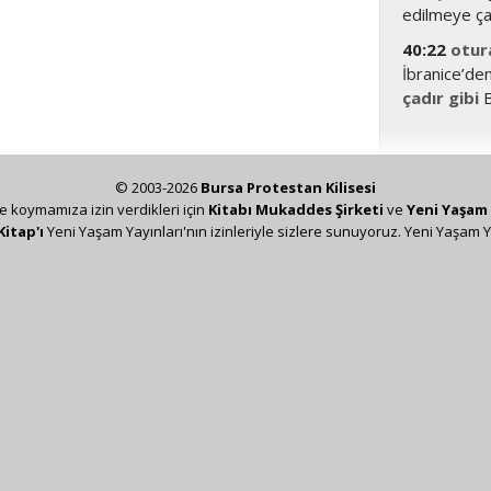
edilmeye çal
40:22
otur
İbranice’den
çadır gibi
B
© 2003-2026
Bursa Protestan Kilisesi
ze koymamıza izin verdikleri için
Kitabı Mukaddes Şirketi
ve
Yeni Yaşam 
Kitap'ı
Yeni Yaşam Yayınları'nın izinleriyle sizlere sunuyoruz. Yeni Yaşam Y