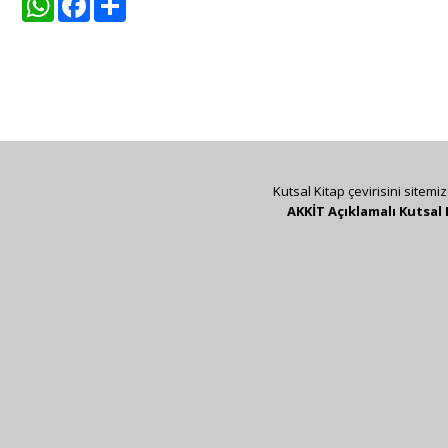
Kutsal Kitap çevirisini sitemi
AKKİT Açıklamalı Kutsal 