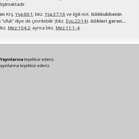
ışılmaktadır.
an
Krş.
Yşa.66:1
; bkz.
Yşa.37:16
ve ilgili not.
Gökkubbenin
 “ufuk” diye de çevrilebilir (bkz.
Eyü.22:14
).
Gökleri geren...
kz.
Mez.104:2
; ayrıca bkz.
Mez.11:1-4
.
Yayınlarına
teşekkür ederiz.
ayınlarına teşekkür ederiz.