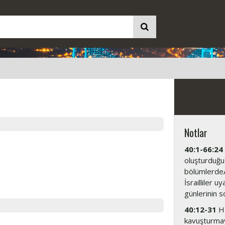
Notlar
40:1-66:24
oluşturduğu
bölümlerdeAs
İsrailliler u
günlerinin s
40:12-31
Ha
kavuşturma