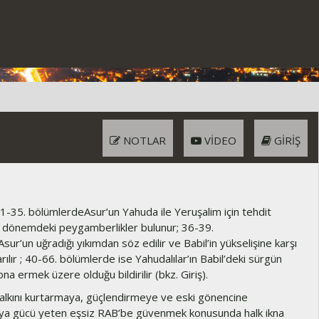
NOTLAR
VIDEO
GIRIŞ
1-35. bölümlerdeAsur’un Yahuda ile Yeruşalim için tehdit
 dönemdeki peygamberlikler bulunur; 36-39.
ur’un uğradığı yıkımdan söz edilir ve Babil’in yükselişine karşı
yarılır ; 40-66. bölümlerde ise Yahudalılar’ın Babil’deki sürgün
ona ermek üzere olduğu bildirilir (bkz. Giriş).
lkını kurtarmaya, güçlendirmeye ve eski gönencine
ya gücü yeten eşsiz RAB’be güvenmek konusunda halk ikna