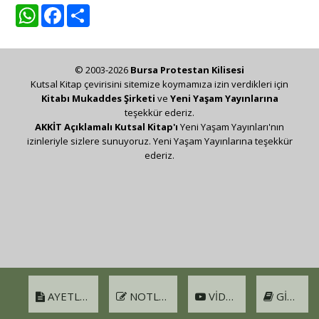
WhatsApp
Facebook
Share
© 2003-2026
Bursa Protestan Kilisesi
Kutsal Kitap çevirisini sitemize koymamıza izin verdikleri için
Kitabı Mukaddes Şirketi
ve
Yeni Yaşam Yayınlarına
teşekkür ederiz.
AKKİT Açıklamalı Kutsal Kitap'ı
Yeni Yaşam Yayınları'nın
izinleriyle sizlere sunuyoruz. Yeni Yaşam Yayınlarına teşekkür
ederiz.
AYETLER
NOTLAR
VIDEO
GIRIŞ