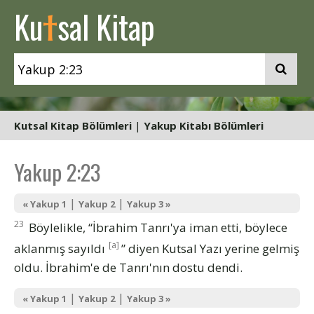
t
Ku
sal Kitap
Kutsal Kitap Bölümleri
|
Yakup Kitabı Bölümleri
Yakup 2:23
|
|
« Yakup 1
Yakup 2
Yakup 3 »
23
Böylelikle, “İbrahim Tanrı'ya iman etti, böylece
[a]
aklanmış sayıldı
” diyen Kutsal Yazı yerine gelmiş
oldu. İbrahim'e de Tanrı'nın dostu dendi.
|
|
« Yakup 1
Yakup 2
Yakup 3 »