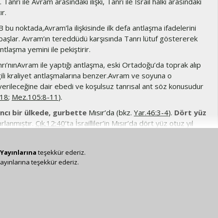
. Tanrı ile Avram arasındaki ilişki, Tanrı ile İsrail halkı arasındaki
ır.
 bu noktada,Avram’la ilişkisinde ilk defa antlaşma ifadelerini
başlar. Avram’ın tereddüdü karşısında Tanrı lütuf göstererek
ntlaşma yemini ile pekiştirir.
rı’nınAvram ile yaptığı antlaşma, eski Ortadoğu’da toprak alıp
gili kraliyet antlaşmalarına benzer.Avram ve soyuna o
verileceğine dair ebedi ve koşulsuz tanrısal ant söz konusudur
-18
;
Mez.105:8-11
).
ncı bir ülkede, gurbette
Mısır’da (bkz.
Yar.46:3-4
).
Dört yüz
rlanmıştır.
Çık.12:40
’ta İsrailliler’in Mısır’da dört yüz otuz yıl
rtilir.
zlerin
Yar.25:8
’de anlatılanlarla gerçekleştiği görülür.
Yayınlarına
teşekkür ederiz.
ayınlarına teşekkür ederiz.
üncü kuşağı
“Kuşak” (yasal açıdan) ilk oğlun doğumuyla başlar;
ıllık bir süreden söz edilmektedir (bkz.
Yar.21:5
).
Amorlular’ın
tülükler henüz doruğa varmadı
Tanrı, kötü Kenanlılar’ı bile
andırmamıştı. Kenanlılar’ın ne kadar günah içinde yaşadığı,
bulgularda ve Suriye’nin kuzeyinde Ras Şamra’da (eski Ugarit)