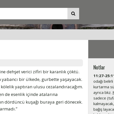
Notlar
 dehşet verici zifiri bir karanlık çöktü.
11:27-25:1
n yabancı bir ülkede, gurbette yaşayacak.
odağı belirli
ölelik yaptıran ulusu cezalandıracağım.
kurtarma süre
ayrıca bkz.
en de esenlik içinde atalarına
sadece (tufa
n dördüncü kuşağı buraya geri dönecek.
kalmayacak,
varmadı.”
bağış layac