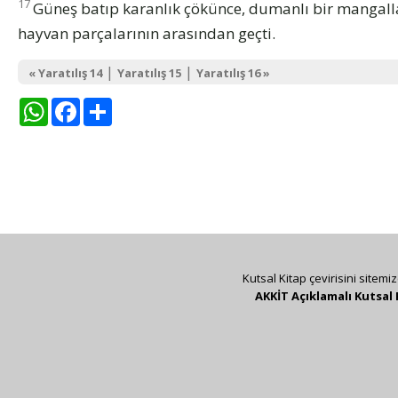
17
Güneş batıp karanlık çökünce, dumanlı bir mangalla
hayvan parçalarının arasından geçti.
|
|
« Yaratılış 14
Yaratılış 15
Yaratılış 16 »
WhatsApp
Facebook
Share
Kutsal Kitap çevirisini sitemi
AKKİT Açıklamalı Kutsal 