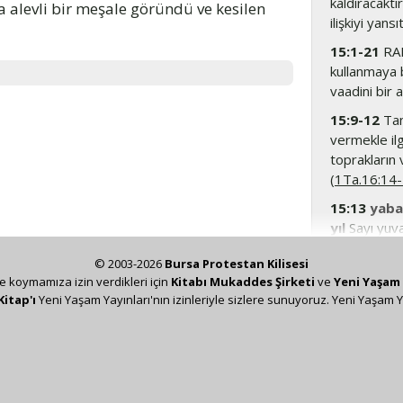
kaldıracaktır
 alevli bir meşale göründü ve kesilen
ilişkiyi yansıt
15:1-21
RAB
kullanmaya 
vaadini bir a
15:9-12
Tan
vermekle il
toprakların 
(
1Ta.16:14
15:13
yaba
yıl
Sayı yuva
geçirdiği beli
© 2003-2026
Bursa Protestan Kilisesi
15:15
Bu sö
ze koymamıza izin verdikleri için
Kitabı Mukaddes Şirketi
ve
Yeni Yaşam 
Kitap'ı
Yeni Yaşam Yayınları'nın izinleriyle sizlere sunuyoruz. Yeni Yaşam Y
15:16
dörd
burada yüz y
yaptığı kö
hemen cezal
arkeolojik 