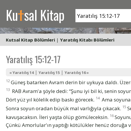
t
Ku
sal Kitap
Kutsal Kitap Bölümleri
|
Yaratılış Kitabı Bölümleri
Yaratılış 15:12-17
|
|
« Yaratılış 14
Yaratılış 15
Yaratılış 16 »
12
Güneş batarken Avram derin bir uykuya daldı. Üzerine
13
RAB Avram'a şöyle dedi: “Şunu iyi bil ki, senin soyu
14
Dört yüz yıl kölelik edip baskı görecek.
Ama soyuna k
15
Sonra soyun oradan büyük mal varlığıyla çıkacak.
S
16
kavuşacaksın. İleri yaşta ölüp gömüleceksin.
Soyunu
Çünkü Amorlular'ın yaptığı kötülükler henüz doruğa 