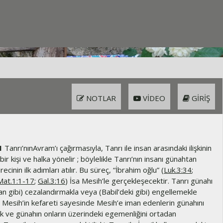
NOTLAR
VIDEO
GIRIŞ
1
Tanrı’nınAvram’ı çağırmasıyla, Tanrı ile insan arasındaki ilişkinin
 bir kişi ve halka yönelir ; böylelikle Tanrı’nın insanı günahtan
cinin ilk adımları atılır. Bu süreç, “İbrahim oğlu” (
Luk.3:34
;
Mat.1:1-17
;
Gal.3:16
) İsa Mesih’le gerçekleşecektir. Tanrı günahı
n gibi) cezalandırmakla veya (Babil’deki gibi) engellemekle
 Mesih’in kefareti sayesinde Mesih’e iman edenlerin günahını
ak ve günahın onların üzerindeki egemenliğini ortadan