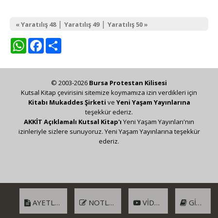
|
|
« Yaratılış 48
Yaratılış 49
Yaratılış 50 »
WhatsApp
Facebook
Share
© 2003-2026
Bursa Protestan Kilisesi
Kutsal Kitap çevirisini sitemize koymamıza izin verdikleri için
Kitabı Mukaddes Şirketi
ve
Yeni Yaşam Yayınlarına
teşekkür ederiz.
AKKİT Açıklamalı Kutsal Kitap'ı
Yeni Yaşam Yayınları'nın
izinleriyle sizlere sunuyoruz. Yeni Yaşam Yayınlarına teşekkür
ederiz.
AYETLER
NOTLAR
VIDEO
GIRIŞ