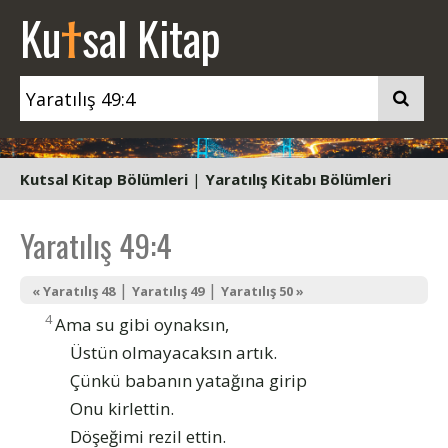
t
Ku
sal Kitap
Kutsal Kitap Bölümleri
|
Yaratılış Kitabı Bölümleri
Yaratılış 49:4
|
|
« Yaratılış 48
Yaratılış 49
Yaratılış 50 »
4
Ama su gibi oynaksın,
Üstün olmayacaksın artık.
Çünkü babanın yatağına girip
Onu kirlettin.
Döşeğimi rezil ettin.