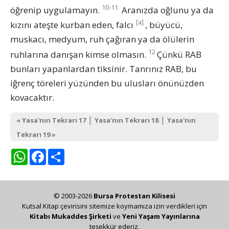
10-11
öğrenip uygulamayın.
Aranızda oğlunu ya da
[a]
kızını ateşte kurban eden, falcı
, büyücü,
muskacı, medyum, ruh çağıran ya da ölülerin
12
ruhlarına danışan kimse olmasın.
Çünkü RAB
bunları yapanlardan tiksinir. Tanrınız RAB, bu
iğrenç töreleri yüzünden bu ulusları önünüzden
kovacaktır.
|
|
« Yasa'nın Tekrarı 17
Yasa'nın Tekrarı 18
Yasa'nın
Tekrarı 19 »
WhatsApp
Facebook
Share
© 2003-2026
Bursa Protestan Kilisesi
Kutsal Kitap çevirisini sitemize koymamıza izin verdikleri için
Kitabı Mukaddes Şirketi
ve
Yeni Yaşam Yayınlarına
teşekkür ederiz.