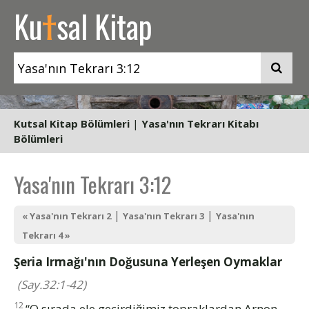
t
Ku
sal Kitap
Kutsal Kitap Bölümleri
|
Yasa'nın Tekrarı Kitabı
Bölümleri
Yasa'nın Tekrarı 3:12
|
|
« Yasa'nın Tekrarı 2
Yasa'nın Tekrarı 3
Yasa'nın
Tekrarı 4 »
Şeria Irmağı'nın Doğusuna Yerleşen Oymaklar
(Say.32:1-42)
12
“O sırada ele geçirdiğimiz topraklardan Arnon