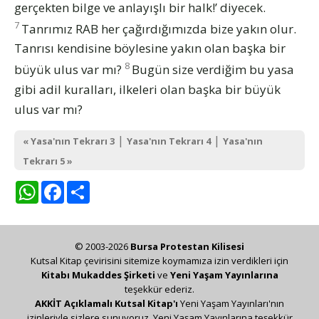
gerçekten bilge ve anlayışlı bir halk!’ diyecek.
7
Tanrımız RAB her çağırdığımızda bize yakın olur.
Tanrısı kendisine böylesine yakın olan başka bir
8
büyük ulus var mı?
Bugün size verdiğim bu yasa
gibi adil kuralları, ilkeleri olan başka bir büyük
ulus var mı?
|
|
« Yasa'nın Tekrarı 3
Yasa'nın Tekrarı 4
Yasa'nın
Tekrarı 5 »
WhatsApp
Facebook
Share
© 2003-2026
Bursa Protestan Kilisesi
Kutsal Kitap çevirisini sitemize koymamıza izin verdikleri için
Kitabı Mukaddes Şirketi
ve
Yeni Yaşam Yayınlarına
teşekkür ederiz.
AKKİT Açıklamalı Kutsal Kitap'ı
Yeni Yaşam Yayınları'nın
izinleriyle sizlere sunuyoruz. Yeni Yaşam Yayınlarına teşekkür