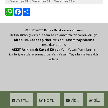
|
|
« Yeremya 31
Yeremya 32
Yeremya 33 »
WhatsApp
Facebook
Share
© 2003-2026
Bursa Protestan Kilisesi
Kutsal Kitap çevirisini sitemize koymamıza izin verdikleri için
Kitabı Mukaddes Şirketi
ve
Yeni Yaşam Yayınlarına
teşekkür ederiz.
AKKİT Açıklamalı Kutsal Kitap'ı
Yeni Yaşam Yayınları'nın
izinleriyle sizlere sunuyoruz. Yeni Yaşam Yayınlarına teşekkür
ederiz.
AYETLER
NOTLAR
VIDEO
GIRIŞ