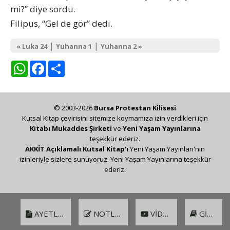
mi?” diye sordu.
Filipus, “Gel de gör” dedi.
|
|
« Luka 24
Yuhanna 1
Yuhanna 2 »
WhatsApp
Facebook
Share
© 2003-2026
Bursa Protestan Kilisesi
Kutsal Kitap çevirisini sitemize koymamıza izin verdikleri için
Kitabı Mukaddes Şirketi
ve
Yeni Yaşam Yayınlarına
teşekkür ederiz.
AKKİT Açıklamalı Kutsal Kitap'ı
Yeni Yaşam Yayınları'nın
izinleriyle sizlere sunuyoruz. Yeni Yaşam Yayınlarına teşekkür
ederiz.
AYETLER
NOTLAR
VIDEO
GIRIŞ