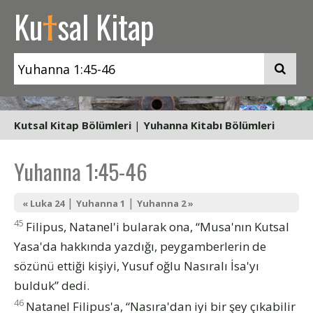
t
Ku
sal Kitap
Kutsal Kitap Bölümleri
|
Yuhanna Kitabı Bölümleri
Yuhanna 1:45-46
|
|
« Luka 24
Yuhanna 1
Yuhanna 2 »
45
Filipus, Natanel'i bularak ona, “Musa'nın Kutsal
Yasa'da hakkında yazdığı, peygamberlerin de
sözünü ettiği kişiyi, Yusuf oğlu Nasıralı İsa'yı
bulduk” dedi.
46
Natanel Filipus'a, “Nasıra'dan iyi bir şey çıkabilir