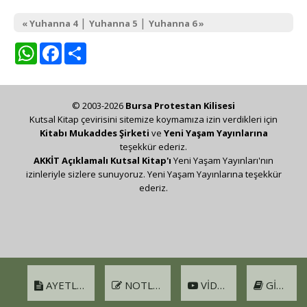
|
|
« Yuhanna 4
Yuhanna 5
Yuhanna 6 »
WhatsApp
Facebook
Share
© 2003-2026
Bursa Protestan Kilisesi
Kutsal Kitap çevirisini sitemize koymamıza izin verdikleri için
Kitabı Mukaddes Şirketi
ve
Yeni Yaşam Yayınlarına
teşekkür ederiz.
AKKİT Açıklamalı Kutsal Kitap'ı
Yeni Yaşam Yayınları'nın
izinleriyle sizlere sunuyoruz. Yeni Yaşam Yayınlarına teşekkür
ederiz.
AYETLER
NOTLAR
VIDEO
GIRIŞ