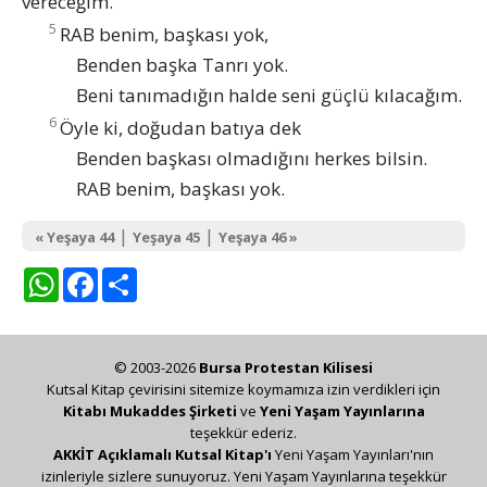
vereceğim.
5
RAB benim, başkası yok,
Benden başka Tanrı yok.
Beni tanımadığın halde seni güçlü kılacağım.
6
Öyle ki, doğudan batıya dek
Benden başkası olmadığını herkes bilsin.
RAB benim, başkası yok.
|
|
« Yeşaya 44
Yeşaya 45
Yeşaya 46 »
WhatsApp
Facebook
Share
© 2003-2026
Bursa Protestan Kilisesi
Kutsal Kitap çevirisini sitemize koymamıza izin verdikleri için
Kitabı Mukaddes Şirketi
ve
Yeni Yaşam Yayınlarına
teşekkür ederiz.
AKKİT Açıklamalı Kutsal Kitap'ı
Yeni Yaşam Yayınları'nın
izinleriyle sizlere sunuyoruz. Yeni Yaşam Yayınlarına teşekkür