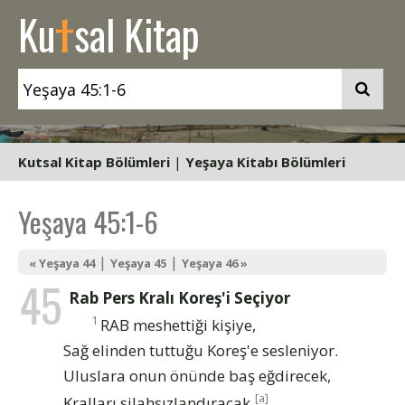
t
Ku
sal Kitap
Kutsal Kitap Bölümleri
|
Yeşaya Kitabı Bölümleri
Yeşaya 45:1-6
|
|
« Yeşaya 44
Yeşaya 45
Yeşaya 46 »
45
Rab Pers Kralı Koreş'i Seçiyor
1
RAB meshettiği kişiye,
Sağ elinden tuttuğu Koreş'e sesleniyor.
Uluslara onun önünde baş eğdirecek,
[a]
Kralları silahsızlandıracak
,