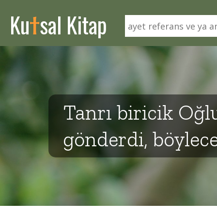
t
Ku
sal Kitap
Tanrı biricik Oğl
gönderdi, böylece