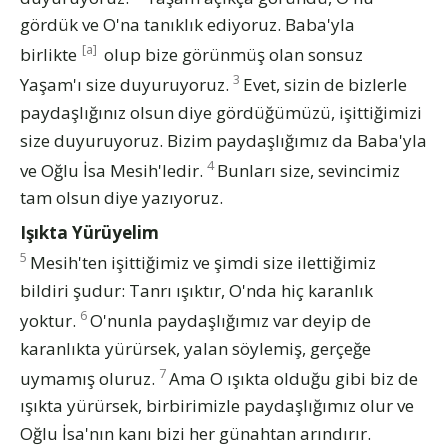
gördük ve O'na tanıklık ediyoruz. Baba'yla
[a]
birlikte
olup bize görünmüş olan sonsuz
3
Yaşam'ı size duyuruyoruz.
Evet, sizin de bizlerle
paydaşlığınız olsun diye gördüğümüzü, işittiğimizi
size duyuruyoruz. Bizim paydaşlığımız da Baba'yla
4
ve Oğlu İsa Mesih'ledir.
Bunları size, sevincimiz
tam olsun diye yazıyoruz.
Işıkta Yürüyelim
5
Mesih'ten işittiğimiz ve şimdi size ilettiğimiz
bildiri şudur: Tanrı ışıktır, O'nda hiç karanlık
6
yoktur.
O'nunla paydaşlığımız var deyip de
karanlıkta yürürsek, yalan söylemiş, gerçeğe
7
uymamış oluruz.
Ama O ışıkta olduğu gibi biz de
ışıkta yürürsek, birbirimizle paydaşlığımız olur ve
Oğlu İsa'nın kanı bizi her günahtan arındırır.