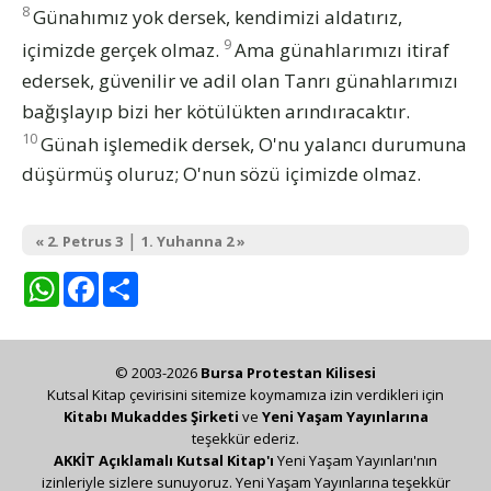
8
Günahımız yok dersek, kendimizi aldatırız,
9
içimizde gerçek olmaz.
Ama günahlarımızı itiraf
edersek, güvenilir ve adil olan Tanrı günahlarımızı
bağışlayıp bizi her kötülükten arındıracaktır.
10
Günah işlemedik dersek, O'nu yalancı durumuna
düşürmüş oluruz; O'nun sözü içimizde olmaz.
|
« 2. Petrus 3
1. Yuhanna 2 »
WhatsApp
Facebook
Share
© 2003-2026
Bursa Protestan Kilisesi
Kutsal Kitap çevirisini sitemize koymamıza izin verdikleri için
Kitabı Mukaddes Şirketi
ve
Yeni Yaşam Yayınlarına
teşekkür ederiz.
AKKİT Açıklamalı Kutsal Kitap'ı
Yeni Yaşam Yayınları'nın
izinleriyle sizlere sunuyoruz. Yeni Yaşam Yayınlarına teşekkür