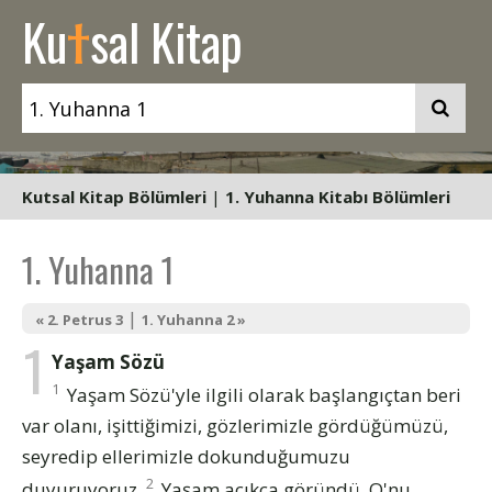
t
Ku
sal Kitap
Kutsal Kitap Bölümleri
|
1. Yuhanna Kitabı Bölümleri
1. Yuhanna 1
|
« 2. Petrus 3
1. Yuhanna 2 »
1
Yaşam Sözü
1
Yaşam Sözü'yle ilgili olarak başlangıçtan beri
var olanı, işittiğimizi, gözlerimizle gördüğümüzü,
seyredip ellerimizle dokunduğumuzu
2
duyuruyoruz.
Yaşam açıkça göründü, O'nu