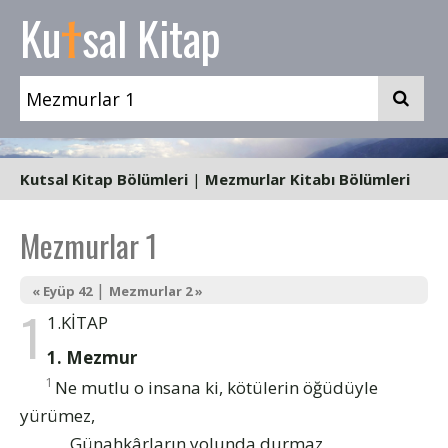
t
Ku
sal Kitap
Kutsal Kitap Bölümleri
|
Mezmurlar Kitabı Bölümleri
Mezmurlar 1
|
« Eyüp 42
Mezmurlar 2 »
1
1.KİTAP
1. Mezmur
1
Ne mutlu o insana ki, kötülerin öğüdüyle
yürümez,
Günahkârların yolunda durmaz,