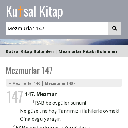
t
Ku
sal Kitap
Kutsal Kitap Bölümleri
|
Mezmurlar Kitabı Bölümleri
Mezmurlar 147
|
« Mezmurlar 146
Mezmurlar 148 »
147
147. Mezmur
1
RAB'be övgüler sunun!
Ne güzel, ne hoş Tanrımız'ı ilahilerle övmek!
O'na övgü yaraşır.
2
RAB yeniden kuruyor Yeruşalim'i,