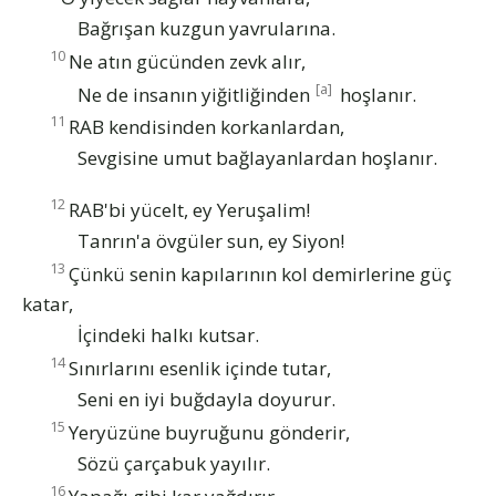
Bağrışan kuzgun yavrularına.
10
Ne atın gücünden zevk alır,
[a]
Ne de insanın yiğitliğinden
hoşlanır.
11
RAB kendisinden korkanlardan,
Sevgisine umut bağlayanlardan hoşlanır.
12
RAB'bi yücelt, ey Yeruşalim!
Tanrın'a övgüler sun, ey Siyon!
13
Çünkü senin kapılarının kol demirlerine güç
katar,
İçindeki halkı kutsar.
14
Sınırlarını esenlik içinde tutar,
Seni en iyi buğdayla doyurur.
15
Yeryüzüne buyruğunu gönderir,
Sözü çarçabuk yayılır.
16
Yapağı gibi kar yağdırır,