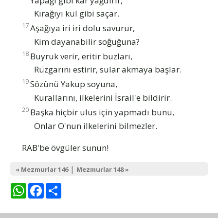
Kırağıyı kül gibi saçar.
17
Aşağıya iri iri dolu savurur,
Kim dayanabilir soğuğuna?
18
Buyruk verir, eritir buzları,
Rüzgarını estirir, sular akmaya başlar.
19
Sözünü Yakup soyuna,
Kurallarını, ilkelerini İsrail'e bildirir.
20
Başka hiçbir ulus için yapmadı bunu,
Onlar O'nun ilkelerini bilmezler.
RAB'be övgüler sunun!
|
« Mezmurlar 146
Mezmurlar 148 »
WhatsApp
Facebook
Share