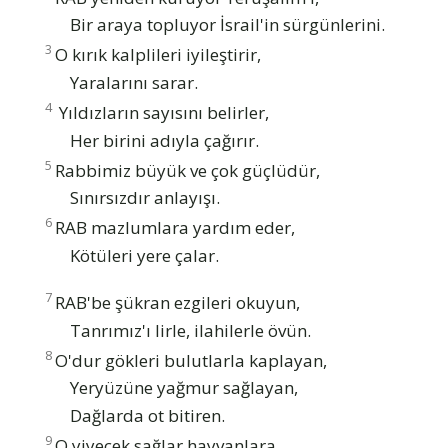
Bir araya topluyor İsrail'in sürgünlerini.
3
O kırık kalplileri iyileştirir,
Yaralarını sarar.
4
Yıldızların sayısını belirler,
Her birini adıyla çağırır.
5
Rabbimiz büyük ve çok güçlüdür,
Sınırsızdır anlayışı.
6
RAB mazlumlara yardım eder,
Kötüleri yere çalar.
7
RAB'be şükran ezgileri okuyun,
Tanrımız'ı lirle, ilahilerle övün.
8
O'dur gökleri bulutlarla kaplayan,
Yeryüzüne yağmur sağlayan,
Dağlarda ot bitiren.
9
O yiyecek sağlar hayvanlara,