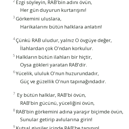
2
Ezgi söyleyin, RAB'bin adını övün,
Her gün duyurun kurtarışını!
3
Görkemini uluslara,
Harikalarını bütün halklara anlatın!
4
Çünkü RAB uludur, yalnız O övgüye değer,
İlahlardan çok O'ndan korkulur.
5
Halkların bütün ilahları bir hiçtir,
Oysa gökleri yaratan RAB'dir.
6
Yücelik, ululuk O'nun huzurundadır,
Güç ve güzellik O'nun tapınağındadır.
7
Ey bütün halklar, RAB'bi övün,
RAB'bin gücünü, yüceliğini övün,
8
RAB'bin görkemini adına yaraşır biçimde övün,
Sunular getirip avlularına girin!
9
Kutsal giysiler içinde RAB'be tapının!