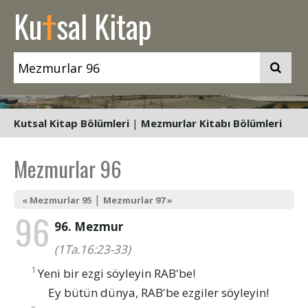
t
Ku
sal Kitap
Kutsal Kitap Bölümleri
|
Mezmurlar Kitabı Bölümleri
Mezmurlar 96
|
« Mezmurlar 95
Mezmurlar 97 »
96
96. Mezmur
(1Ta.16:23-33)
1
Yeni bir ezgi söyleyin RAB'be!
Ey bütün dünya, RAB'be ezgiler söyleyin!