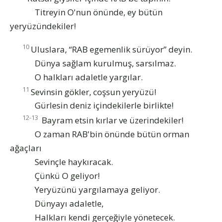
Titreyin O'nun önünde, ey bütün
yeryüzündekiler!
10
Uluslara, “RAB egemenlik sürüyor” deyin.
Dünya sağlam kurulmuş, sarsılmaz.
O halkları adaletle yargılar.
11
Sevinsin gökler, coşsun yeryüzü!
Gürlesin deniz içindekilerle birlikte!
12-13
Bayram etsin kırlar ve üzerindekiler!
O zaman RAB'bin önünde bütün orman
ağaçları
Sevinçle haykıracak.
Çünkü O geliyor!
Yeryüzünü yargılamaya geliyor.
Dünyayı adaletle,
Halkları kendi gerçeğiyle yönetecek.