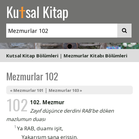
t
Ku
sal Kitap
Kutsal Kitap Bölümleri
|
Mezmurlar Kitabı Bölümleri
Mezmurlar 102
|
« Mezmurlar 101
Mezmurlar 103 »
102
102. Mezmur
Zayıf düşünce derdini RAB'be döken
mazlumun duası
1
Ya RAB, duamı işit,
Yakarışım sana erişsin.