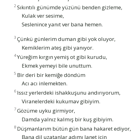
2
Sıkıntılı günümde yüzünü benden gizleme,
Kulak ver sesime,
Seslenince yanıt ver bana hemen.
3
Çünkü günlerim duman gibi yok oluyor,
Kemiklerim ateş gibi yanıyor.
4
Yüreğim kırgın yemiş ot gibi kurudu,
Ekmek yemeyi bile unuttum.
5
Bir deri bir kemiğe döndüm
Acı acı inlemekten.
6
Issız yerlerdeki ishakkuşunu andırıyorum,
Viranelerdeki kukumav gibiyim.
7
Gözüme uyku girmiyor,
Damda yalnız kalmış bir kuş gibiyim.
8
Düşmanlarım bütün gün bana hakaret ediyor,
Bana dil uzatanlar adımı lanet için