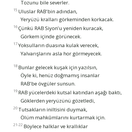
Tozunu bile severler.
15
Uluslar RAB'bin adından,
Yeryüzü kralları görkeminden korkacak.
16
Çünkü RAB Siyon'u yeniden kuracak,
Görkem içinde görünecek.
17
Yoksulların duasına kulak verecek,
Yalvarışlarını asla hor görmeyecek.
18
Bunlar gelecek kuşak için yazılsın,
Öyle ki, henüz doğmamış insanlar
RAB'be övgüler sunsun.
19
RAB yücelerdeki kutsal katından aşağı baktı,
Göklerden yeryüzünü gözetledi,
20
Tutsakların iniltisini duymak,
Ölüm mahkûmlarını kurtarmak için.
21-22
Böylece halklar ve krallıklar