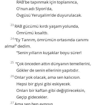
RAB'be tapınmak için toplanınca,
O'nun adı Siyon'da,
Övgüsü Yeruşalim'de duyurulacak.
23
RAB gücümü kırdı yaşam yolunda,
Ömrümü kısalttı.
24
“Ey Tanrım, ömrümün ortasında canımı
alma!” dedim.
“Senin yılların kuşaklar boyu sürer!
25
“Çok önceden attın dünyanın temellerini,
Gökler de senin ellerinin yapıtıdır.
26
Onlar yok olacak, ama sen kalıcısın.
Hepsi bir giysi gibi eskiyecek.
Onları bir kaftan gibi değiştireceksin,
Geçip gidecekler.
27
Ama sen hep aynısın,