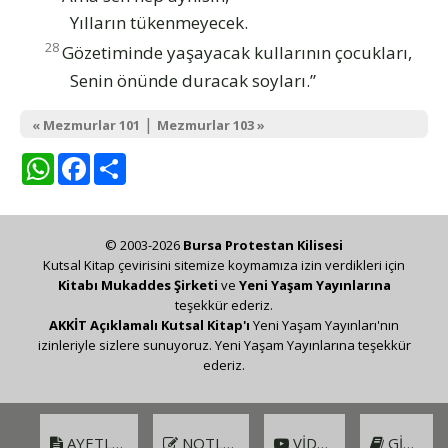
Yılların tükenmeyecek.
28
Gözetiminde yaşayacak kullarının çocukları,
Senin önünde duracak soyları.”
|
« Mezmurlar 101
Mezmurlar 103 »
WhatsApp
Facebook
Share
© 2003-2026
Bursa Protestan Kilisesi
Kutsal Kitap çevirisini sitemize koymamıza izin verdikleri için
Kitabı Mukaddes Şirketi
ve
Yeni Yaşam Yayınlarına
teşekkür ederiz.
AKKİT Açıklamalı Kutsal Kitap'ı
Yeni Yaşam Yayınları'nın
izinleriyle sizlere sunuyoruz. Yeni Yaşam Yayınlarına teşekkür
ederiz.
AYETLER
NOTLAR
VIDEO
GIRIŞ