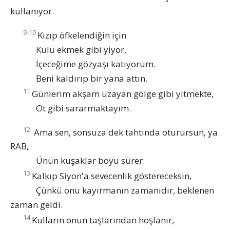
kullanıyor.
9-10
Kızıp öfkelendiğin için
Külü ekmek gibi yiyor,
İçeceğime gözyaşı katıyorum.
Beni kaldırıp bir yana attın.
11
Günlerim akşam uzayan gölge gibi yitmekte,
Ot gibi sararmaktayım.
12
Ama sen, sonsuza dek tahtında oturursun, ya
RAB,
Ünün kuşaklar boyu sürer.
13
Kalkıp Siyon'a sevecenlik göstereceksin,
Çünkü onu kayırmanın zamanıdır, beklenen
zaman geldi.
14
Kulların onun taşlarından hoşlanır,