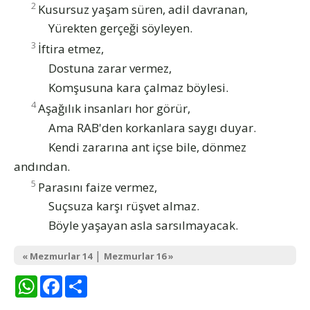
2
Kusursuz yaşam süren, adil davranan,
Yürekten gerçeği söyleyen.
3
İftira etmez,
Dostuna zarar vermez,
Komşusuna kara çalmaz böylesi.
4
Aşağılık insanları hor görür,
Ama RAB'den korkanlara saygı duyar.
Kendi zararına ant içse bile, dönmez
andından.
5
Parasını faize vermez,
Suçsuza karşı rüşvet almaz.
Böyle yaşayan asla sarsılmayacak.
|
« Mezmurlar 14
Mezmurlar 16 »
WhatsApp
Facebook
Share