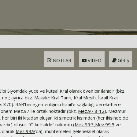
NOTLAR
VIDEO
GIRIŞ
bi Siyon’daki yüce ve kutsal Kral olarak öven bir ilahidir (bkz.
 not; ayrıca bkz. Makale: Kral Tanrı, Kral Mesih, İsrail Kralı
s.370). RAB’bin egemenliğinin İsrail’e sağladığı bereketlere
l önem Mez.97 ile ortak noktadır (bkz.
Mez.97:8-12
). Mezmur
, her biri iki kıtadan oluşan iki simetrik kısımdan (her ikisinde de
vardır) oluşur. “O kutsaldır” nakaratı (
Mez.99:3
,
Mez.99:5
ve
ş olarak
Mez.99:9
’da), muhtemelen geleneksel olarak