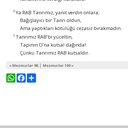
8
Ya RAB Tanrımız, yanıt verdin onlara;
Bağışlayıcı bir Tanrı oldun,
Ama yaptıkları kötülüğü cezasız bırakmadın.
9
Tanrımız RAB'bi yüceltin,
Tapının O'na kutsal dağında!
Çünkü Tanrımız RAB kutsaldır.
|
« Mezmurlar 98
Mezmurlar 100 »
WhatsApp
Facebook
Share