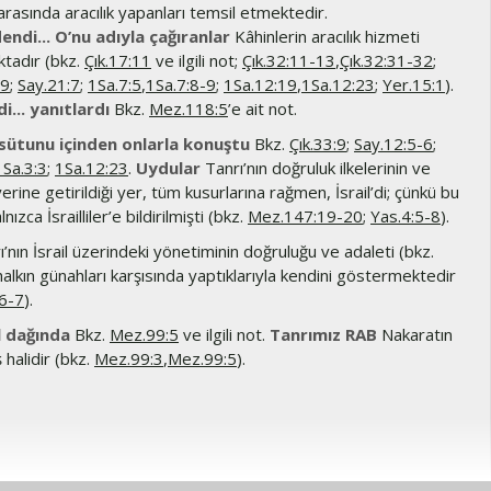
arasında aracılık yapanları temsil etmektedir.
endi... O’nu adıyla çağıranlar
Kâhinlerin aracılık hizmeti
tadır (bkz.
Çık.17:11
ve ilgili not;
Çık.32:11-13
,
Çık.32:31-32
;
19
;
Say.21:7
;
1Sa.7:5
,
1Sa.7:8-9
;
1Sa.12:19
,
1Sa.12:23
;
Yer.15:1
).
i... yanıtlardı
Bkz.
Mez.118:5
’e ait not.
sütunu içinden onlarla konuştu
Bkz.
Çık.33:9
;
Say.12:5-6
;
1Sa.3:3
;
1Sa.12:23
.
Uydular
Tanrı’nın doğruluk ilkelerinin ve
 yerine getirildiği yer, tüm kusurlarına rağmen, İsrail’di; çünkü bu
nızca İsrailliler’e bildirilmişti (bkz.
Mez.147:19-20
;
Yas.4:5-8
).
’nın İsrail üzerindeki yönetiminin doğruluğu ve adaleti (bkz.
 halkın günahları karşısında yaptıklarıyla kendini göstermektedir
:6-7
).
l dağında
Bkz.
Mez.99:5
ve ilgili not.
Tanrımız RAB
Nakaratın
 halidir (bkz.
Mez.99:3
,
Mez.99:5
).