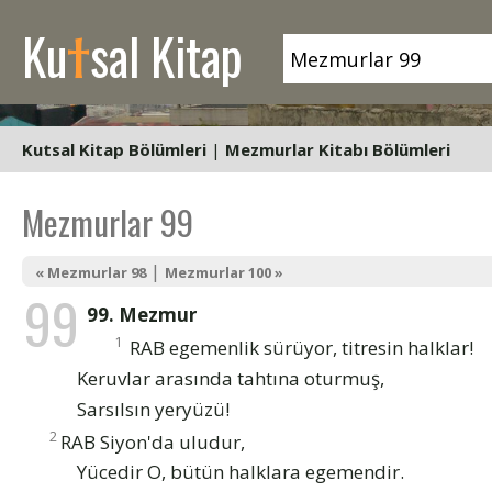
t
Ku
sal Kitap
Kutsal Kitap Bölümleri
|
Mezmurlar Kitabı Bölümleri
Mezmurlar 99
|
« Mezmurlar 98
Mezmurlar 100 »
99
99. Mezmur
1
RAB egemenlik sürüyor, titresin halklar!
Keruvlar arasında tahtına oturmuş,
Sarsılsın yeryüzü!
2
RAB Siyon'da uludur,
Yücedir O, bütün halklara egemendir.