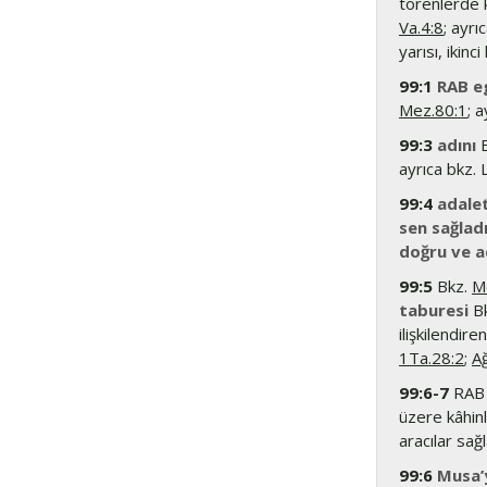
törenlerde k
Va.4:8
; ayrı
yarısı, ikinc
99:1
RAB e
Mez.80:1
; 
99:3
adını
B
ayrıca bkz. L
99:4
adalet
sen sağlad
doğru ve ad
99:5
Bkz.
M
taburesi
B
ilişkilendir
1Ta.28:2
;
Ağ
99:6-7
RAB İ
üzere kâhinl
aracılar sağl
99:6
Musa’y