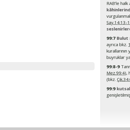
RAB’le halk 
kâhinlerind
vurgulanmak
Say.14:13-
seslenirlerd
99:7
Bulut 
ayrıca bkz.
kurallarının
buyruklar yal
99:8-9
Tanrı
Mez.99:4
),
(bkz.
Çık.34
99:9
kutsa
genişletilmiş