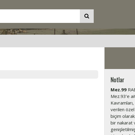
Notlar
Mez.99
RAB’
Mez.93’e ait
Kavramları, 
verilen öze
biçim olarak
bir nakarat 
genişletilmi