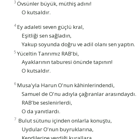
3
Övsünler büyük, müthiş adını!
O kutsaldır.
4
Ey adaleti seven güçlü kral,
Eşitliği sen sağladın,
Yakup soyunda doğru ve adil olanı sen yaptın.
5
Yüceltin Tanrımız RAB'bi,
Ayaklarının taburesi önünde tapının!
O kutsaldır.
6
Musa'yla Harun O'nun kâhinlerindendi,
Samuel de O'nu adıyla çağıranlar arasındaydı.
RAB'be seslenirlerdi,
O da yanıtlardı.
7
Bulut sütunu içinden onlarla konuştu,
Uydular O'nun buyruklarına,
Kendilerine verdiği kurallara.