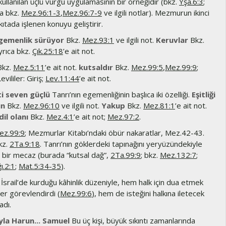
ullanılan üçlü vurgu uygulamasının bir örneğidir (bkz.
Yşa.6:3
;
ca bkz.
Mez.96:1-3
,
Mez.96:7-9
ve ilgili notlar). Mezmurun ikinci
i kıtada işlenen konuyu geliştirir.
gemenlik sürüyor
Bkz.
Mez.93:1
ve ilgili not.
Keruvlar
Bkz.
ayrıca bkz.
Çık.25:18
’e ait not.
kz.
Mez.5:11
’e ait not.
kutsaldır
Bkz.
Mez.99:5
,
Mez.99:9
;
evililer: Giriş;
Lev.11:44
’e ait not.
i seven güçlü
Tanrı’nın egemenliğinin başlıca iki özelliği.
Eşitliği
ın
Bkz.
Mez.96:10
ve ilgili not.
Yakup
Bkz.
Mez.81:1
’e ait not.
il olanı
Bkz.
Mez.4:1
’e ait not;
Mez.97:2
.
ez.99:9
; Mezmurlar Kitabı’ndaki öbür nakaratlar, Mez.42-43.
kz.
2Ta.9:18
. Tanrı’nın göklerdeki tapınağını yeryüzündekiyle
en bir mecaz (burada “kutsal dağ”,
2Ta.99:9
; bkz.
Mez.132:7
;
ı.2:1
;
Mat.5:34-35
).
srail’de kurduğu kâhinlik düzeniyle, hem halk için dua etmek
er görevlendirdi (
Mez.99:6
), hem de isteğini halkına iletecek
adı.
la Harun... Samuel
Bu üç kişi, büyük sıkıntı zamanlarında