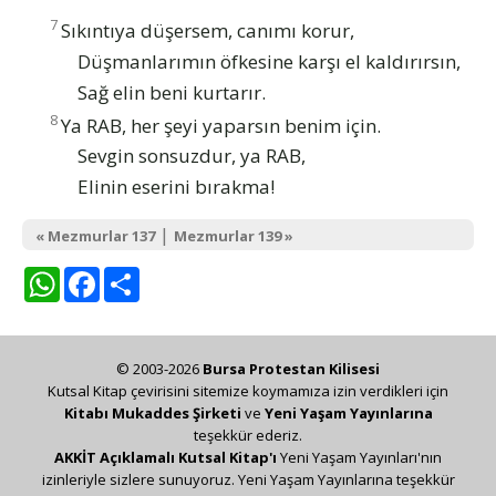
7
Sıkıntıya düşersem, canımı korur,
Düşmanlarımın öfkesine karşı el kaldırırsın,
Sağ elin beni kurtarır.
8
Ya RAB, her şeyi yaparsın benim için.
Sevgin sonsuzdur, ya RAB,
Elinin eserini bırakma!
|
« Mezmurlar 137
Mezmurlar 139 »
WhatsApp
Facebook
Share
© 2003-2026
Bursa Protestan Kilisesi
Kutsal Kitap çevirisini sitemize koymamıza izin verdikleri için
Kitabı Mukaddes Şirketi
ve
Yeni Yaşam Yayınlarına
teşekkür ederiz.
AKKİT Açıklamalı Kutsal Kitap'ı
Yeni Yaşam Yayınları'nın
izinleriyle sizlere sunuyoruz. Yeni Yaşam Yayınlarına teşekkür