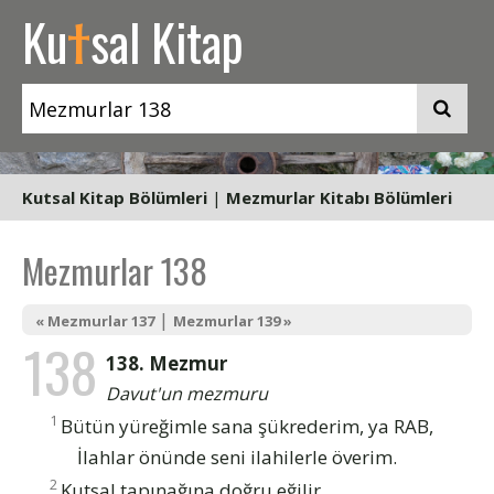
t
Ku
sal Kitap
Kutsal Kitap Bölümleri
|
Mezmurlar Kitabı Bölümleri
Mezmurlar 138
|
« Mezmurlar 137
Mezmurlar 139 »
138
138. Mezmur
Davut'un mezmuru
1
Bütün yüreğimle sana şükrederim, ya RAB,
İlahlar önünde seni ilahilerle överim.
2
Kutsal tapınağına doğru eğilir,