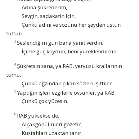
Adına şükrederim,
Sevgin, sadakatin için.
Çünkü adını ve sözünü her şeyden üstün
tuttun.
3
Seslendiğim gün bana yanıt verdin,
İçime güç koydun, beni yüreklendirdin.
4
Şükretsin sana, ya RAB, yeryüzü krallarının
tümü,
Çünkü ağzından çıkan sözleri işittiler.
5
Yaptığın işleri ezgilerle övsünler, ya RAB,
Çünkü çok yücesin.
6
RAB yüksekse de,
Alçakgönüllüleri gözetir,
Küstahları uzaktan tanır.