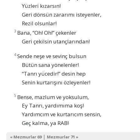
Yüzleri kızarsın!
Geri dönsün zararımı isteyenler,
Rezil olsunlar!
3
Bana, “Oh! Oh!” çekenler
Geri çekilsin utançlarından!
4
Sende neşe ve sevinç bulsun
Bütün sana yönelenler!
“Tanrı yücedir!” desin hep
Senin kurtarışını özleyenler!
5
Bense, mazlum ve yoksulum,
Ey Tanrı, yardımıma koş!
Yardımcım ve kurtarıcım sensin,
Geç kalma, ya RAB!
|
« Mezmurlar 69
Mezmurlar 71 »