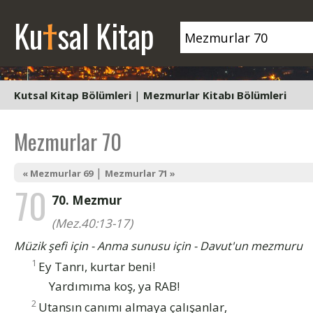
t
Ku
sal Kitap
Kutsal Kitap Bölümleri
|
Mezmurlar Kitabı Bölümleri
Mezmurlar 70
|
« Mezmurlar 69
Mezmurlar 71 »
70
70. Mezmur
(Mez.40:13-17)
Müzik şefi için - Anma sunusu için - Davut'un mezmuru
1
Ey Tanrı, kurtar beni!
Yardımıma koş, ya RAB!
2
Utansın canımı almaya çalışanlar,