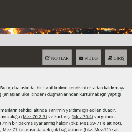
NOTLAR
VIDEO
GIRIŞ
Bu üç dua aslında, bir İsrail kralının kendisini ortadan kaldırmaya
 (anlaşılan ülke içinden) düşmanlarından kurtulmak için yaptığı
.
anların tehdidi altında Tanrı’nın yardımı için edilen duadır.
ruyuculuğu (
Mez.70:2-3
) ve kurtarışı (
Mez.70:4
) vurgulanır.
17
’nin bir bakıma uyarlanmış halidir (bkz. Mez.69-71’e ait not).
yle, Mez.71 ile arasında pek çok bağ bulunur (bkz. Mez.71’e ait