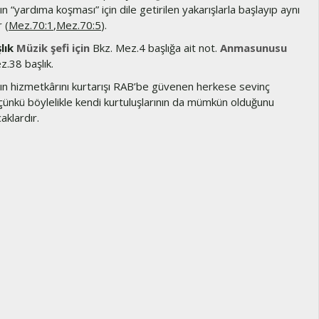
nın “yardıma koşması” için dile getirilen yakarışlarla başlayıp aynı
 (
Mez.70:1
,
Mez.70:5
).
lık
Müzik şefi için
Bkz. Mez.4 başlığa ait not.
Anmasunusu
.38 başlık.
ın hizmetkârını kurtarışı RAB’be güvenen herkese sevinç
 çünkü böylelikle kendi kurtuluşlarının da mümkün olduğunu
aklardır.