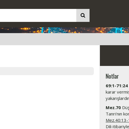
Notlar
69:1-71:24
karar vermiş
yakarışlardır
Mez.70
Düşm
Tanrı’nın ko
Mez.40:13-
Dili itibari