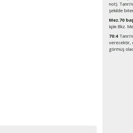
not). Tanrı’
şekilde biter
Mez.70 baş
için
Bkz. Mez
70:4
Tanrı’n
verecektir,
görmüş olac