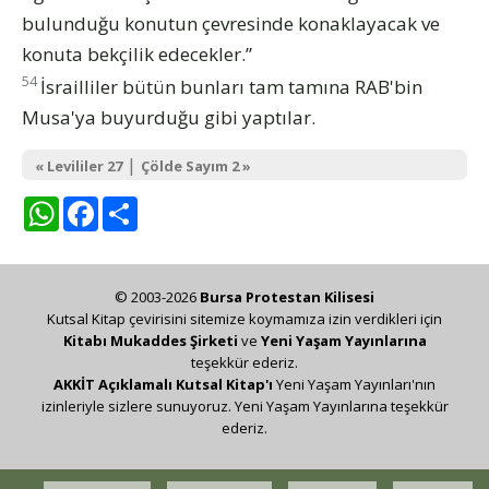
bulunduğu konutun çevresinde konaklayacak ve
konuta bekçilik edecekler.”
54
İsrailliler bütün bunları tam tamına RAB'bin
Musa'ya buyurduğu gibi yaptılar.
|
« Levililer 27
Çölde Sayım 2 »
WhatsApp
Facebook
Share
© 2003-2026
Bursa Protestan Kilisesi
Kutsal Kitap çevirisini sitemize koymamıza izin verdikleri için
Kitabı Mukaddes Şirketi
ve
Yeni Yaşam Yayınlarına
teşekkür ederiz.
AKKİT Açıklamalı Kutsal Kitap'ı
Yeni Yaşam Yayınları'nın
izinleriyle sizlere sunuyoruz. Yeni Yaşam Yayınlarına teşekkür
ederiz.