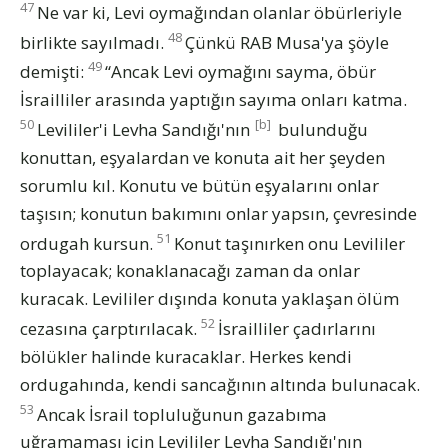
47
Ne var ki, Levi oymağından olanlar öbürleriyle
48
birlikte sayılmadı.
Çünkü RAB Musa'ya şöyle
49
demişti:
“Ancak Levi oymağını sayma, öbür
İsrailliler arasında yaptığın sayıma onları katma.
50
[b]
Levililer'i Levha Sandığı'nın
bulunduğu
konuttan, eşyalardan ve konuta ait her şeyden
sorumlu kıl. Konutu ve bütün eşyalarını onlar
taşısın; konutun bakımını onlar yapsın, çevresinde
51
ordugah kursun.
Konut taşınırken onu Levililer
toplayacak; konaklanacağı zaman da onlar
kuracak. Levililer dışında konuta yaklaşan ölüm
52
cezasına çarptırılacak.
İsrailliler çadırlarını
bölükler halinde kuracaklar. Herkes kendi
ordugahında, kendi sancağının altında bulunacak.
53
Ancak İsrail topluluğunun gazabıma
uğramaması için Levililer Levha Sandığı'nın