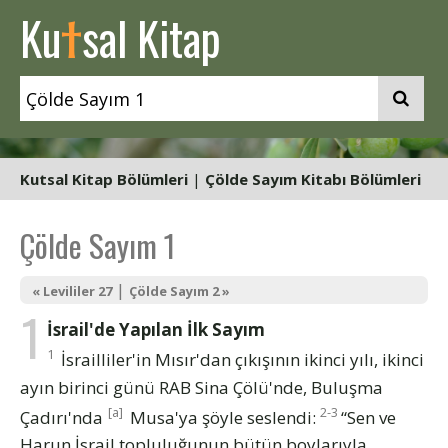
t
Ku
sal Kitap
Kutsal Kitap Bölümleri
|
Çölde Sayım Kitabı Bölümleri
Çölde Sayım 1
|
« Levililer 27
Çölde Sayım 2 »
1
İsrail'de Yapılan İlk Sayım
1
İsrailliler'in Mısır'dan çıkışının ikinci yılı, ikinci
ayın birinci günü RAB Sina Çölü'nde, Buluşma
[a]
2-3
Çadırı'nda
Musa'ya şöyle seslendi:
“Sen ve
Harun İsrail topluluğunun bütün boylarıyla