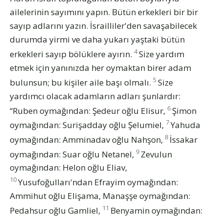
ailelerinin sayımını yapın. Bütün erkekleri bir bir
sayıp adlarını yazın. İsrailliler'den savaşabilecek
durumda yirmi ve daha yukarı yaştaki bütün
4
erkekleri sayıp bölüklere ayırın.
Size yardım
etmek için yanınızda her oymaktan birer adam
5
bulunsun; bu kişiler aile başı olmalı.
Size
yardımcı olacak adamların adları şunlardır:
6
“Ruben oymağından: Şedeur oğlu Elisur,
Şimon
7
oymağından: Surişadday oğlu Şelumiel,
Yahuda
8
oymağından: Amminadav oğlu Nahşon,
İssakar
9
oymağından: Suar oğlu Netanel,
Zevulun
oymağından: Helon oğlu Eliav,
10
Yusufoğulları'ndan Efrayim oymağından:
Ammihut oğlu Elişama, Manaşşe oymağından:
11
Pedahsur oğlu Gamliel,
Benyamin oymağından: