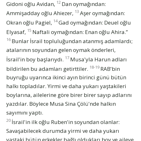
12
Gidoni oğlu Avidan,
Dan oymağından:
13
Ammişadday oğlu Ahiezer,
Aşer oymağından:
14
Okran oğlu Pagiel,
Gad oymağından: Deuel oğlu
15
Elyasaf,
Naftali oymağından: Enan oğlu Ahira.”
16
Bunlar İsrail topluluğundan atanmış adamlardı;
atalarının soyundan gelen oymak önderleri,
17
İsrail'in boy başlarıydı.
Musa'yla Harun adları
18-19
bildirilen bu adamları getirttiler.
RAB'bin
buyruğu uyarınca ikinci ayın birinci günü bütün
halkı topladılar. Yirmi ve daha yukarı yaştakileri
boylarına, ailelerine göre birer birer sayıp adlarını
yazdılar. Böylece Musa Sina Çölü'nde halkın
sayımını yaptı.
20
İsrail'in ilk oğlu Ruben'in soyundan olanlar:
Savaşabilecek durumda yirmi ve daha yukarı
yaştaki bütün erkekler bağlı oldukları boy ve aileye