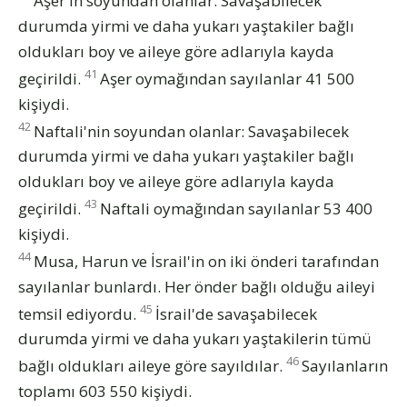
Aşer'in soyundan olanlar: Savaşabilecek
durumda yirmi ve daha yukarı yaştakiler bağlı
oldukları boy ve aileye göre adlarıyla kayda
41
geçirildi.
Aşer oymağından sayılanlar 41 500
kişiydi.
42
Naftali'nin soyundan olanlar: Savaşabilecek
durumda yirmi ve daha yukarı yaştakiler bağlı
oldukları boy ve aileye göre adlarıyla kayda
43
geçirildi.
Naftali oymağından sayılanlar 53 400
kişiydi.
44
Musa, Harun ve İsrail'in on iki önderi tarafından
sayılanlar bunlardı. Her önder bağlı olduğu aileyi
45
temsil ediyordu.
İsrail'de savaşabilecek
durumda yirmi ve daha yukarı yaştakilerin tümü
46
bağlı oldukları aileye göre sayıldılar.
Sayılanların
toplamı 603 550 kişiydi.