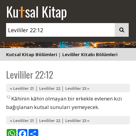
t
Ku
sal Kitap
Kutsal Kitap Bölümleri
|
Levililer Kitabı Bölümleri
Levililer 22:12
|
|
« Levililer 21
Levililer 22
Levililer 23 »
12
Kâhinin kâhin olmayan bir erkekle evlenen kızı
bağışlanan kutsal sunuları yemeyecek.
|
|
« Levililer 21
Levililer 22
Levililer 23 »
WhatsApp
Facebook
Share