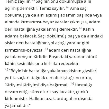
Temiz sayılır.
Saçının önü dökülmüşse alnı
42
açılmış demektir. Temiz sayılır.
Ama saçı
dökülmüş ya da alnı açılmış adamın başında veya
alnında kırmızımsı-beyaz yaralar çıkmışsa, adam
43
deri hastalığına yakalanmış demektir.
Kâhin
adama bakacak. Saçı dökülmüş baş ya da alındaki
şişler deri hastalığının yol açtığı yaralar gibi
44
kırmızımsı-beyazsa,
adam deri hastalığına
yakalanmıştır. Kirlidir. Başındaki yaradan ötürü
kâhin kesinlikle onu kirli ilan edecektir.
45
“Böyle bir hastalığa yakalanan kişinin giysileri
yırtık, saçları dağınık olmalı; kişi ağzını örtüp,
46
‘Kirliyim! Kirliyim!’ diye bağırmalı.
Hastalığı
devam ettiği sürece kirli sayılacaktır, çünkü
kirlenmiştir. Halktan uzak, ordugahın dışında
yaşamalıdır.”