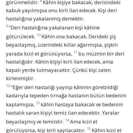
8
görünmelidir.
Kâhin kişiye bakacak, derisindeki
kabuk yayılmışsa onu kirli ilan edecek. Kişi deri
hastalığına yakalanmış demektir.
9
“Deri hastalığına yakalanan kişi kâhine
10
götürülecek.
Kâhin ona bakacak. Derideki şiş
beyazlaşmış, üzerindeki kıllar ağarmışsa, şişkin
11
yarada kızıl et görünüyorsa,
bu müzmin bir deri
hastalığıdır. Kâhin kişiyi kirli ilan edecek, ama
kapalı yerde tutmayacaktır. Çünkü kişi zaten
kirlenmiştir.
12
“Eğer deri hastalığı yayılıp kâhinin görebildiği
kadarıyla tepeden tırnağa hastanın bütün bedenini
13
kaplamışsa,
kâhin hastaya bakacak ve bedenini
hastalık saran kişiyi temiz ilan edecektir. Yaralar
14
beyazlaşmış ve temizdir.
Ama kızıl et
15
görülüyorsa, kişi kirli sayılacaktır.
Kâhin kızıl et