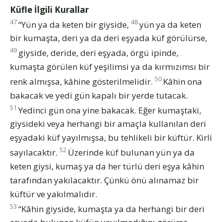
Küfle İlgili Kurallar
47
48
“Yün ya da keten bir giyside,
yün ya da keten
bir kumaşta, deri ya da deri eşyada küf görülürse,
49
giyside, deride, deri eşyada, örgü ipinde,
kumaşta görülen küf yeşilimsi ya da kırmızımsı bir
50
renk almışsa, kâhine gösterilmelidir.
Kâhin ona
bakacak ve yedi gün kapalı bir yerde tutacak.
51
Yedinci gün ona yine bakacak. Eğer kumaştaki,
giysideki veya herhangi bir amaçla kullanılan deri
eşyadaki küf yayılmışsa, bu tehlikeli bir küftür. Kirli
52
sayılacaktır.
Üzerinde küf bulunan yün ya da
keten giysi, kumaş ya da her türlü deri eşya kâhin
tarafından yakılacaktır. Çünkü önü alınamaz bir
küftür ve yakılmalıdır.
53
“Kâhin giyside, kumaşta ya da herhangi bir deri