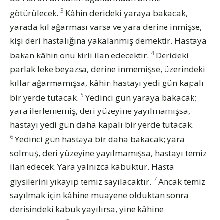
3
götürülecek.
Kâhin derideki yaraya bakacak,
yarada kıl ağarması varsa ve yara derine inmişse,
kişi deri hastalığına yakalanmış demektir. Hastaya
4
bakan kâhin onu kirli ilan edecektir.
Derideki
parlak leke beyazsa, derine inmemişse, üzerindeki
kıllar ağarmamışsa, kâhin hastayı yedi gün kapalı
5
bir yerde tutacak.
Yedinci gün yaraya bakacak;
yara ilerlememiş, deri yüzeyine yayılmamışsa,
hastayı yedi gün daha kapalı bir yerde tutacak.
6
Yedinci gün hastaya bir daha bakacak; yara
solmuş, deri yüzeyine yayılmamışsa, hastayı temiz
ilan edecek. Yara yalnızca kabuktur. Hasta
7
giysilerini yıkayıp temiz sayılacaktır.
Ancak temiz
sayılmak için kâhine muayene olduktan sonra
derisindeki kabuk yayılırsa, yine kâhine