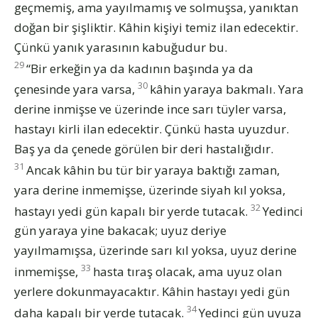
geçmemiş, ama yayılmamış ve solmuşsa, yanıktan
doğan bir şişliktir. Kâhin kişiyi temiz ilan edecektir.
Çünkü yanık yarasının kabuğudur bu.
29
“Bir erkeğin ya da kadının başında ya da
30
çenesinde yara varsa,
kâhin yaraya bakmalı. Yara
derine inmişse ve üzerinde ince sarı tüyler varsa,
hastayı kirli ilan edecektir. Çünkü hasta uyuzdur.
Baş ya da çenede görülen bir deri hastalığıdır.
31
Ancak kâhin bu tür bir yaraya baktığı zaman,
yara derine inmemişse, üzerinde siyah kıl yoksa,
32
hastayı yedi gün kapalı bir yerde tutacak.
Yedinci
gün yaraya yine bakacak; uyuz deriye
yayılmamışsa, üzerinde sarı kıl yoksa, uyuz derine
33
inmemişse,
hasta tıraş olacak, ama uyuz olan
yerlere dokunmayacaktır. Kâhin hastayı yedi gün
34
daha kapalı bir yerde tutacak.
Yedinci gün uyuza