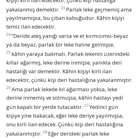
kişiyi kirli ilan edecektir; çünkü kişi hastalığa
23
yakalanmış demektir.
Parlak leke geçmemiş ama
yayılmamışsa, bu çıban kabuğudur. Kâhin kişiyi
temiz ilan edecektir.
24
“Deride ateş yanığı varsa ve et kırmızımsı-beyaz
ya da beyaz, parlak bir leke haline gelmişse,
25
kâhin yaraya bakmalı. Parlak lekenin üzerindeki
kıllar ağarmış, leke derine inmişse, yanıkta deri
hastalığı var demektir. Kâhin kişiyi kirli ilan
edecektir, çünkü kişi deri hastalığına yakalanmıştır.
26
Ama parlak lekede kıl ağarması yoksa, leke
derine inmemiş ve solmuşsa, kâhin hastayı yedi
27
gün kapalı bir yerde tutacaktır.
Yedinci gün
kişiye yine bakacak, eğer leke deriye yayılmışsa,
onu kirli ilan edecek. Çünkü kişi deri hastalığına
28
yakalanmıştır.
Eğer derideki parlak leke