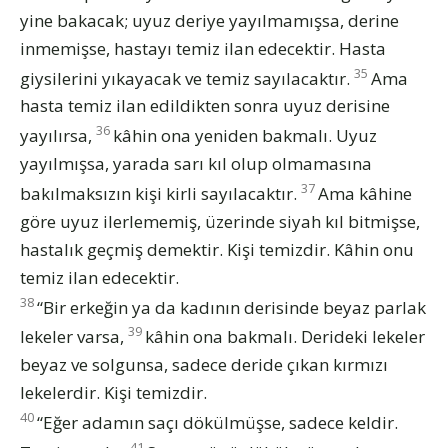
yine bakacak; uyuz deriye yayılmamışsa, derine
inmemişse, hastayı temiz ilan edecektir. Hasta
35
giysilerini yıkayacak ve temiz sayılacaktır.
Ama
hasta temiz ilan edildikten sonra uyuz derisine
36
yayılırsa,
kâhin ona yeniden bakmalı. Uyuz
yayılmışsa, yarada sarı kıl olup olmamasına
37
bakılmaksızın kişi kirli sayılacaktır.
Ama kâhine
göre uyuz ilerlememiş, üzerinde siyah kıl bitmişse,
hastalık geçmiş demektir. Kişi temizdir. Kâhin onu
temiz ilan edecektir.
38
“Bir erkeğin ya da kadının derisinde beyaz parlak
39
lekeler varsa,
kâhin ona bakmalı. Derideki lekeler
beyaz ve solgunsa, sadece deride çıkan kırmızı
lekelerdir. Kişi temizdir.
40
“Eğer adamın saçı dökülmüşse, sadece keldir.
41