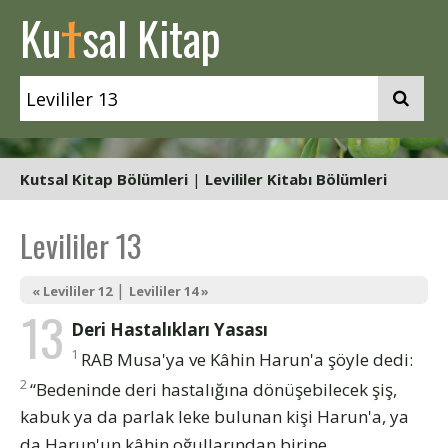
t
Ku
sal Kitap
Kutsal Kitap Bölümleri
|
Levililer Kitabı Bölümleri
Levililer 13
|
« Levililer 12
Levililer 14 »
13
Deri Hastalıkları Yasası
1
RAB Musa'ya ve Kâhin Harun'a şöyle dedi:
2
“Bedeninde deri hastalığına dönüşebilecek şiş,
kabuk ya da parlak leke bulunan kişi Harun'a, ya
da Harun'un kâhin oğullarından birine