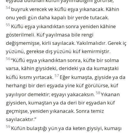
eşyada bulunan küfün yayılmadığını görürse,
54
buyruk verecek ve küflü eşya yıkanacak. Kâhin
onu yedi gün daha kapalı bir yerde tutacak.
55
Küflü eşya yıkandıktan sonra yeniden kâhine
gösterilmeli. Küf yayılmasa bile rengi
değişmemişse, kirli sayılacak. Yakılmalıdır. Gerek iç
yüzünü, gerekse dış yüzünü küf kemirmiştir.
56
“Küflü eşya yıkandıktan sonra, küfte bir solma
varsa, kâhin giysideki, derideki ya da kumaştaki
57
küflü kısmı yırtacak.
Eğer kumaşta, giyside ya da
herhangi bir deri eşyada yine küf görülürse, küf
58
yayılıyor demektir; eşyayı yakacaksın.
Yıkanan
giysiden, kumaştan ya da deri bir eşyadan küf
geçmişse, yeniden yıkanacak. Sonra temiz
sayılacaktır.”
59
Küfün bulaştığı yün ya da keten giysiyi, kumaşı