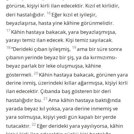
görürse, kişiyi kirli ilan edecektir. Kızıl et kirlidir,
16
deri hastalığıdır.
Eğer kızıl et iyileşir,
beyazlaşırsa, hasta yine kâhine görünmelidir.
17
Kâhin hastaya bakacak, yara beyazlaşmışsa,
yarayı temiz ilan edecek. Kişi temiz sayılacak.
18
19
“Derideki çıban iyileşmiş,
ama bir süre sonra
çıbanın yerinde beyaz bir şiş, ya da kırmızımsı-
beyaz parlak bir leke oluşmuşsa, kâhine
20
göstermeli.
Kâhin hastaya bakacak, görünen yara
derine inmiş, üzerindeki kıllar ağarmışsa, kişiyi kirli
ilan edecektir. Çıbanda baş gösteren bir deri
21
hastalığıdır bu.
Ama kâhin hastaya baktığında
yarada beyaz kıl yoksa, yara derine inmemiş ve
yara solmuşsa, kişiyi yedi gün kapalı bir yerde
22
tutacaktır.
Eğer derideki yara yayılıyorsa, kâhin