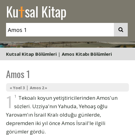
t
Ku
sal Kitap
Kutsal Kitap Bölümleri
|
Amos Kitabı Bölümleri
Amos 1
|
« Yoel 3
Amos 2 »
1
1
Tekoalı koyun yetiştiricilerinden Amos'un
sözleri. Uzziya'nın Yahuda, Yehoaş oğlu
Yarovam'ın İsrail Kralı olduğu günlerde,
depremden iki yıl önce Amos İsrail'le ilgili
görümler gördü.