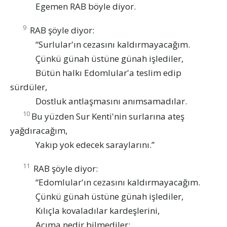
Egemen RAB böyle diyor.
9
RAB şöyle diyor:
“Surlular'ın cezasını kaldırmayacağım.
Çünkü günah üstüne günah işlediler,
Bütün halkı Edomlular'a teslim edip
sürdüler,
Dostluk antlaşmasını anımsamadılar.
10
Bu yüzden Sur Kenti'nin surlarına ateş
yağdıracağım,
Yakıp yok edecek saraylarını.”
11
RAB şöyle diyor:
“Edomlular'ın cezasını kaldırmayacağım.
Çünkü günah üstüne günah işlediler,
Kılıçla kovaladılar kardeşlerini,
Acıma nedir bilmediler;