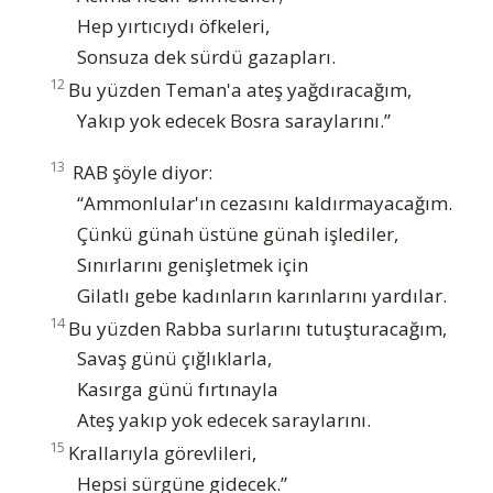
Hep yırtıcıydı öfkeleri,
Sonsuza dek sürdü gazapları.
12
Bu yüzden Teman'a ateş yağdıracağım,
Yakıp yok edecek Bosra saraylarını.”
13
RAB şöyle diyor:
“Ammonlular'ın cezasını kaldırmayacağım.
Çünkü günah üstüne günah işlediler,
Sınırlarını genişletmek için
Gilatlı gebe kadınların karınlarını yardılar.
14
Bu yüzden Rabba surlarını tutuşturacağım,
Savaş günü çığlıklarla,
Kasırga günü fırtınayla
Ateş yakıp yok edecek saraylarını.
15
Krallarıyla görevlileri,
Hepsi sürgüne gidecek.”