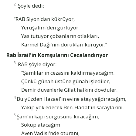
2
Şöyle dedi:
“RAB Siyon'dan kükrüyor,
Yeruşalim'den gürlüyor.
Yas tutuyor çobanların otlakları,
Karmel Dağı'nın dorukları kuruyor.”
Rab İsrail'in Komşularını Cezalandırıyor
3
RAB şöyle diyor:
“Şamlılar'ın cezasını kaldırmayacağım.
Çünkü günah üstüne günah işlediler,
Demir düvenlerle Gilat halkını dövdüler.
4
Bu yüzden Hazael'in evine ateş yağdıracağım,
Yakıp yok edecek Ben-Hadat'ın saraylarını.
5
Şam'ın kapı sürgüsünü kıracağım,
Söküp atacağım
Aven Vadisi'nde oturanı,