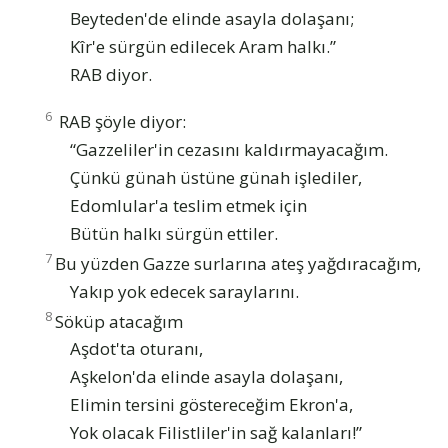
Beyteden'de elinde asayla dolaşanı;
Kîr'e sürgün edilecek Aram halkı.”
RAB diyor.
6
RAB şöyle diyor:
“Gazzeliler'in cezasını kaldırmayacağım.
Çünkü günah üstüne günah işlediler,
Edomlular'a teslim etmek için
Bütün halkı sürgün ettiler.
7
Bu yüzden Gazze surlarına ateş yağdıracağım,
Yakıp yok edecek saraylarını.
8
Söküp atacağım
Aşdot'ta oturanı,
Aşkelon'da elinde asayla dolaşanı,
Elimin tersini göstereceğim Ekron'a,
Yok olacak Filistliler'in sağ kalanları!”