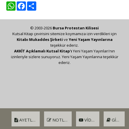
WhatsApp
Facebook
Share
© 2003-2026
Bursa Protestan Kilisesi
Kutsal Kitap çevirisini sitemize koymamıza izin verdikleri için
Kitabı Mukaddes Şirketi
ve
Yeni Yaşam Yayınlarına
teşekkür ederiz.
AKKİT Açıklamalı Kutsal Kitap'ı
Yeni Yaşam Yayınları'nın
izinleriyle sizlere sunuyoruz. Yeni Yaşam Yayınlarına teşekkür
ederiz.
AYETLER
NOTLAR
VIDEO
GIRIŞ