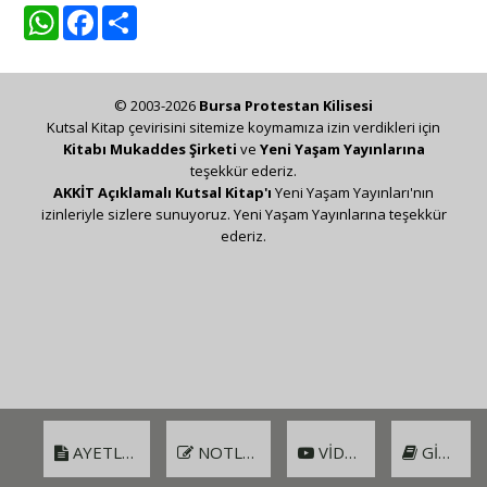
WhatsApp
Facebook
Share
© 2003-2026
Bursa Protestan Kilisesi
Kutsal Kitap çevirisini sitemize koymamıza izin verdikleri için
Kitabı Mukaddes Şirketi
ve
Yeni Yaşam Yayınlarına
teşekkür ederiz.
AKKİT Açıklamalı Kutsal Kitap'ı
Yeni Yaşam Yayınları'nın
izinleriyle sizlere sunuyoruz. Yeni Yaşam Yayınlarına teşekkür
ederiz.
AYETLER
NOTLAR
VIDEO
GIRIŞ