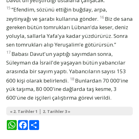
Davut'un yetiştirdiği ustalarla çalışacak.
15
“Efendim, sözünü ettiğin buğday, arpa,
16
zeytinyağı ve şarabı kullarına gönder.
Biz de sana
gereken bütün tomrukları Lübnan'da keser, deniz
yoluyla, sallarla Yafa'ya kadar yüzdürürüz. Sonra
sen tomrukları alıp Yeruşalim'e götürürsün.”
17
Babası Davut'un yaptığı sayımdan sonra,
Süleyman da İsrail'de yaşayan bütün yabancılar
arasında bir sayım yaptı. Yabancıların sayısı 153
18
600 kişi olarak belirlendi.
Bunlardan 70 000'ine
yük taşıma, 80 000'ine dağlarda taş kesme, 3
600'üne de işçileri çalıştırma görevi verildi.
|
« 2. Tarihler 1
2. Tarihler 3 »
WhatsApp
Facebook
Share