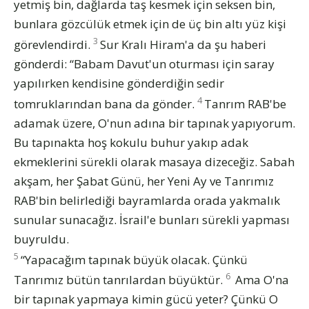
yetmiş bin, dağlarda taş kesmek için seksen bin,
bunlara gözcülük etmek için de üç bin altı yüz kişi
3
görevlendirdi.
Sur Kralı Hiram'a da şu haberi
gönderdi: “Babam Davut'un oturması için saray
yapılırken kendisine gönderdiğin sedir
4
tomruklarından bana da gönder.
Tanrım RAB'be
adamak üzere, O'nun adına bir tapınak yapıyorum.
Bu tapınakta hoş kokulu buhur yakıp adak
ekmeklerini sürekli olarak masaya dizeceğiz. Sabah
akşam, her Şabat Günü, her Yeni Ay ve Tanrımız
RAB'bin belirlediği bayramlarda orada yakmalık
sunular sunacağız. İsrail'e bunları sürekli yapması
buyruldu.
5
“Yapacağım tapınak büyük olacak. Çünkü
6
Tanrımız bütün tanrılardan büyüktür.
Ama O'na
bir tapınak yapmaya kimin gücü yeter? Çünkü O