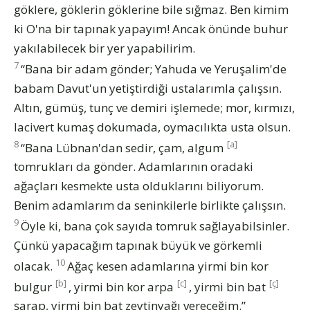
göklere, göklerin göklerine bile sığmaz. Ben kimim
ki O'na bir tapınak yapayım! Ancak önünde buhur
yakılabilecek bir yer yapabilirim.
7
“Bana bir adam gönder; Yahuda ve Yeruşalim'de
babam Davut'un yetiştirdiği ustalarımla çalışsın.
Altın, gümüş, tunç ve demiri işlemede; mor, kırmızı,
lacivert kumaş dokumada, oymacılıkta usta olsun.
8
[a]
“Bana Lübnan'dan sedir, çam, algum
tomrukları da gönder. Adamlarının oradaki
ağaçları kesmekte usta olduklarını biliyorum.
Benim adamlarım da seninkilerle birlikte çalışsın.
9
Öyle ki, bana çok sayıda tomruk sağlayabilsinler.
Çünkü yapacağım tapınak büyük ve görkemli
10
olacak.
Ağaç kesen adamlarına yirmi bin kor
[b]
[c]
[ç]
bulgur
, yirmi bin kor arpa
, yirmi bin bat
şarap, yirmi bin bat zeytinyağı vereceğim.”