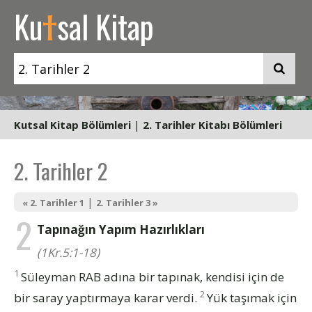
t
Ku
sal Kitap
Kutsal Kitap Bölümleri
|
2. Tarihler Kitabı Bölümleri
2. Tarihler 2
|
« 2. Tarihler 1
2. Tarihler 3 »
2
Tapınağın Yapım Hazırlıkları
(1Kr.5:1-18)
1
Süleyman RAB adına bir tapınak, kendisi için de
2
bir saray yaptırmaya karar verdi.
Yük taşımak için