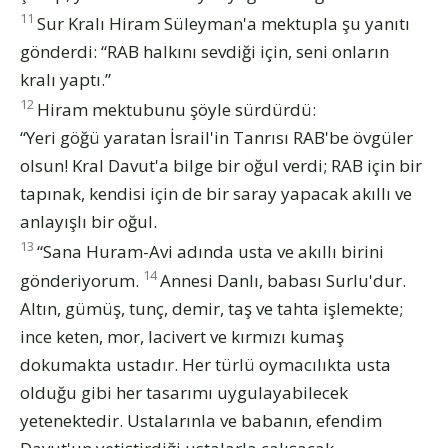
11
Sur Kralı Hiram Süleyman'a mektupla şu yanıtı
gönderdi: “RAB halkını sevdiği için, seni onların
kralı yaptı.”
12
Hiram mektubunu şöyle sürdürdü:
“Yeri göğü yaratan İsrail'in Tanrısı RAB'be övgüler
olsun! Kral Davut'a bilge bir oğul verdi; RAB için bir
tapınak, kendisi için de bir saray yapacak akıllı ve
anlayışlı bir oğul.
13
“Sana Huram-Avi adında usta ve akıllı birini
14
gönderiyorum.
Annesi Danlı, babası Surlu'dur.
Altın, gümüş, tunç, demir, taş ve tahta işlemekte;
ince keten, mor, lacivert ve kırmızı kumaş
dokumakta ustadır. Her türlü oymacılıkta usta
olduğu gibi her tasarımı uygulayabilecek
yetenektedir. Ustalarınla ve babanın, efendim